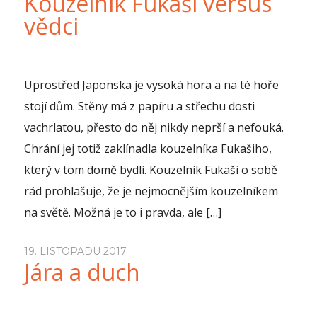
Kouzelník Fukaši versus
vědci
Uprostřed Japonska je vysoká hora a na té hoře
stojí dům. Stěny má z papíru a střechu dosti
vachrlatou, přesto do něj nikdy neprší a nefouká.
Chrání jej totiž zaklínadla kouzelníka Fukašiho,
který v tom domě bydlí. Kouzelník Fukaši o sobě
rád prohlašuje, že je nejmocnějším kouzelníkem
na světě. Možná je to i pravda, ale […]
19. LISTOPADU 2017
Jára a duch