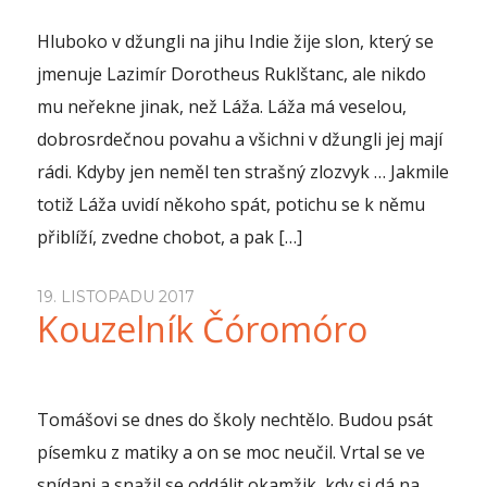
Hluboko v džungli na jihu Indie žije slon, který se
jmenuje Lazimír Dorotheus Ruklštanc, ale nikdo
mu neřekne jinak, než Láža. Láža má veselou,
dobrosrdečnou povahu a všichni v džungli jej mají
rádi. Kdyby jen neměl ten strašný zlozvyk … Jakmile
totiž Láža uvidí někoho spát, potichu se k němu
přiblíží, zvedne chobot, a pak […]
19. LISTOPADU 2017
Kouzelník Čóromóro
Tomášovi se dnes do školy nechtělo. Budou psát
písemku z matiky a on se moc neučil. Vrtal se ve
snídani a snažil se oddálit okamžik, kdy si dá na