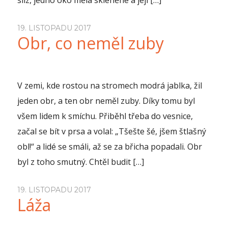
sliz, jedno oko měla skleněné a její […]
19. LISTOPADU 2017
Obr, co neměl zuby
V zemi, kde rostou na stromech modrá jablka, žil
jeden obr, a ten obr neměl zuby. Díky tomu byl
všem lidem k smíchu. Přiběhl třeba do vesnice,
začal se bít v prsa a volal: „Tšešte šé, jšem štlašný
obl!“ a lidé se smáli, až se za břicha popadali. Obr
byl z toho smutný. Chtěl budit […]
19. LISTOPADU 2017
Láža