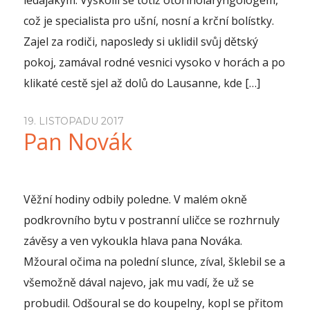
ledajakým. Vyškolil se totiž otorinolaryngologem,
což je specialista pro ušní, nosní a krční bolístky.
Zajel za rodiči, naposledy si uklidil svůj dětský
pokoj, zamával rodné vesnici vysoko v horách a po
klikaté cestě sjel až dolů do Lausanne, kde […]
19. LISTOPADU 2017
Pan Novák
Věžní hodiny odbily poledne. V malém okně
podkrovního bytu v postranní uličce se rozhrnuly
závěsy a ven vykoukla hlava pana Nováka.
Mžoural očima na polední slunce, zíval, šklebil se a
všemožně dával najevo, jak mu vadí, že už se
probudil. Odšoural se do koupelny, kopl se přitom