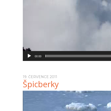
00:00
19. ČERVENCE 2011
Špicberky
Video
přehrávač