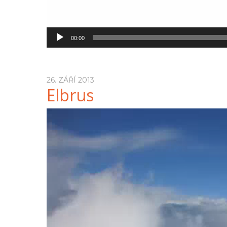
00:00
26. ZÁŘÍ 2013
Elbrus
Video
přehrávač