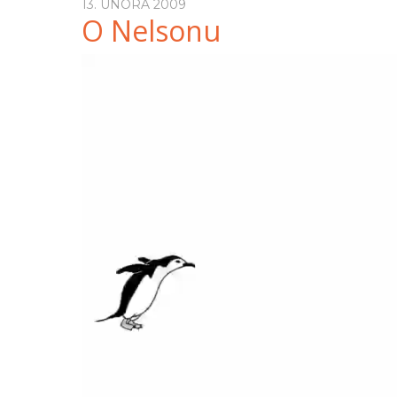
13. ÚNORA 2009
O Nelsonu
Video
přehrávač