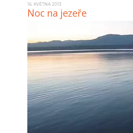
16. KVĚTNA 2013
Noc na jezeře
Video
přehrávač