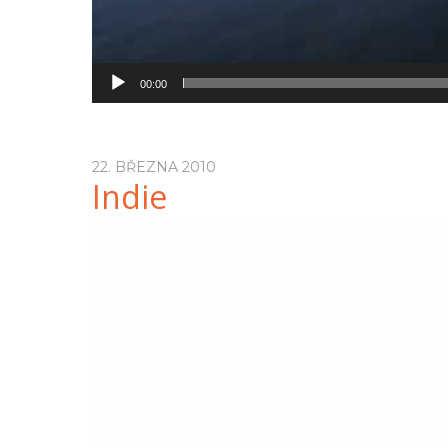
00:00
22. BŘEZNA 2010
Indie
Video
přehrávač