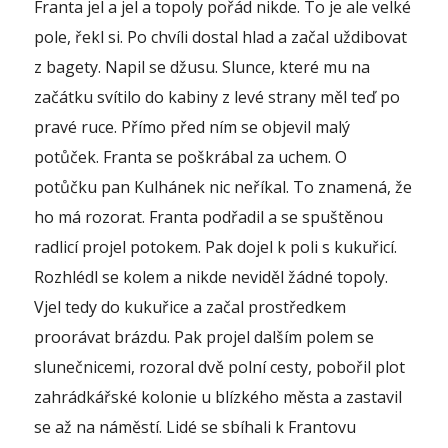
Franta jel a jel a topoly pořád nikde. To je ale velké
pole, řekl si. Po chvíli dostal hlad a začal uždibovat
z bagety. Napil se džusu. Slunce, které mu na
začátku svítilo do kabiny z levé strany měl teď po
pravé ruce. Přímo před ním se objevil malý
potůček. Franta se poškrábal za uchem. O
potůčku pan Kulhánek nic neříkal. To znamená, že
ho má rozorat. Franta podřadil a se spuštěnou
radlicí projel potokem. Pak dojel k poli s kukuřicí.
Rozhlédl se kolem a nikde neviděl žádné topoly.
Vjel tedy do kukuřice a začal prostředkem
proorávat brázdu. Pak projel dalším polem se
slunečnicemi, rozoral dvě polní cesty, pobořil plot
zahrádkářské kolonie u blízkého města a zastavil
se až na náměstí. Lidé se sbíhali k Frantovu