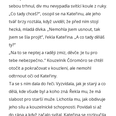
sebou trhnul, div mu nevypadla svítící koule z ruky.
„Co tady chceš?“, osopil se na Kateřinu, ale jeho
tvář brzy roztála, když uviděl, že před ním stojí
hezká, mladá dívka. „Nemohla jsem usnout, tak
jsem se šla projít“, řekla Kateřina. „A co tady děláš
ty?“
„Na to se neptej a raději zmiz, děvče. Je tu pro
tebe nebezpečno..“ Kouzelník Čóromóro se chtěl
otočit a pokračovat v kouzlení, ale nemohl
odtrnout oči od Kateřiny.
Ta se s ním dala do řeči. Vyzvídala, jak je starý a co
dělá, kde všude byl a koho zná. Řekla mu, že má
slabost pro starší muže. Lichotila mu, jak obdivuje
jeho sílu a kouzelnické schopnosti. Povídali si až
do rána a když začalo svítal, Kateřina se rozloučila