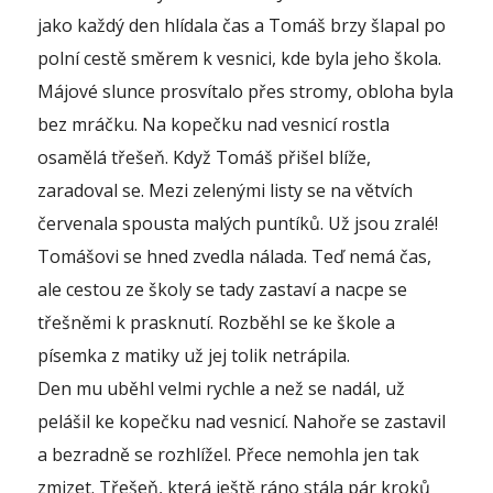
jako každý den hlídala čas a Tomáš brzy šlapal po
polní cestě směrem k vesnici, kde byla jeho škola.
Májové slunce prosvítalo přes stromy, obloha byla
bez mráčku. Na kopečku nad vesnicí rostla
osamělá třešeň. Když Tomáš přišel blíže,
zaradoval se. Mezi zelenými listy se na větvích
červenala spousta malých puntíků. Už jsou zralé!
Tomášovi se hned zvedla nálada. Teď nemá čas,
ale cestou ze školy se tady zastaví a nacpe se
třešněmi k prasknutí. Rozběhl se ke škole a
písemka z matiky už jej tolik netrápila.
Den mu uběhl velmi rychle a než se nadál, už
pelášil ke kopečku nad vesnicí. Nahoře se zastavil
a bezradně se rozhlížel. Přece nemohla jen tak
zmizet. Třešeň, která ještě ráno stála pár kroků