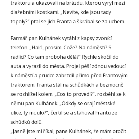
traktoru a ukazovali na brázdu, kterou vyryl mezi
dlažebními kostkami. „Nevíte, kde jsou tady
topoly?“ ptal se jich Franta a škrábal se za uchem.
Farmář pan Kulhánek vytáhl z kapsy zvonící
telefon. „Haló, prosím. Cože? Na náměstí? S
radlicí? Co tam proboha dělá?“ Rychle skočil do
auta a vyrazil do města. Projel pěší zónou vedoucí
k náměstí a prudce zabrzdil přímo před Frantovým
traktorem. Franta stál na schůdkách a bezmocně
se rozhlížel kolem. „Cos to provedl?“, rozběhl se k
němu pan Kulhánek. „Odkdy se orají městské
ulice, ty moulo?“, čertil se a stahoval Frantu ze
schůdků dolů.
„Jasně jste mi říkal, pane Kulhánek, že mám otočit