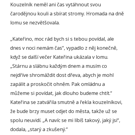
Kouzelník neměl ani čas vytáhnout svou
čarodějnou kouli a sbírat stromy. Hromada na dně
lomu se nezvětšovala.
„Kateřino, moc rád bych si s tebou povídal, ale
dnes v noci nemám čas“, vypadlo z něj konečně,
když se další večer Kateřina ukázala v lomu.
„Stárnu a slábnu každým dnem a musím co
nejdříve shromáždit dost dřeva, abych je mohl
zapálit a proskočit ohněm. Pak omládnu a
můžeme si povídat, jak dlouho budeme chtít.“
Kateřina se zatvářila smutně a řekla kouzelníkovi,
že bude brzy muset odjet do města, takže už se
spolu neuvidí. „A navíc se mi líbíš takový, jaký jsi“,
dodala, „starý a zkušený.“