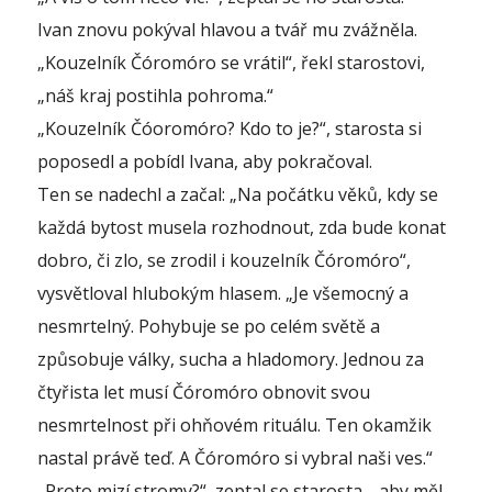
Ivan znovu pokýval hlavou a tvář mu zvážněla.
„Kouzelník Čóromóro se vrátil“, řekl starostovi,
„náš kraj postihla pohroma.“
„Kouzelník Čóoromóro? Kdo to je?“, starosta si
poposedl a pobídl Ivana, aby pokračoval.
Ten se nadechl a začal: „Na počátku věků, kdy se
každá bytost musela rozhodnout, zda bude konat
dobro, či zlo, se zrodil i kouzelník Čóromóro“,
vysvětloval hlubokým hlasem. „Je všemocný a
nesmrtelný. Pohybuje se po celém světě a
způsobuje války, sucha a hladomory. Jednou za
čtyřista let musí Čóromóro obnovit svou
nesmrtelnost při ohňovém rituálu. Ten okamžik
nastal právě teď. A Čóromóro si vybral naši ves.“
„Proto mizí stromy?“, zeptal se starosta, „aby měl