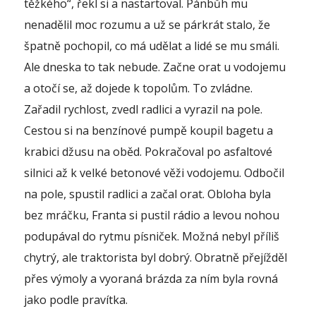
těžkého“, řekl si a nastartoval. Pánbůh mu
nenadělil moc rozumu a už se párkrát stalo, že
špatně pochopil, co má udělat a lidé se mu smáli.
Ale dneska to tak nebude. Začne orat u vodojemu
a otočí se, až dojede k topolům. To zvládne.
Zařadil rychlost, zvedl radlici a vyrazil na pole.
Cestou si na benzínové pumpě koupil bagetu a
krabici džusu na oběd. Pokračoval po asfaltové
silnici až k velké betonové věži vodojemu. Odbočil
na pole, spustil radlici a začal orat. Obloha byla
bez mráčku, Franta si pustil rádio a levou nohou
podupával do rytmu písniček. Možná nebyl příliš
chytrý, ale traktorista byl dobrý. Obratně přejížděl
přes výmoly a vyoraná brázda za ním byla rovná
jako podle pravítka.