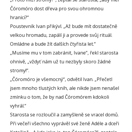
Čóromóro dost dřeva pro svou ohromnou
hranici?“
Poustevník Ivan přikývl. „Až bude mít dostatečně
velkou hromadu, zapálí ji a provede svůj rituál.
Omládne a bude žít dalších čtyřista let.“
„Musíme mu v tom zabránit, Ivane“, řekl starosta
ohnivě, „vždyť nám už tu nezbyly skoro žádné
stromy!“.
„Čóromóro je všemocný“, odvětil Ivan. „Přečetl
jsem mnoho tlustých knih, ale nikde jsem nenašel
zmínku o tom, že by nad Čóromórem kdokoli
vyhrál.“
Starosta se rozloučil a zamyšleně se vracel domů.
Při večeři všechno vyprávěl své ženě Adéle a dceři