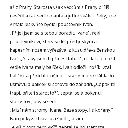
až z Prahy. Starosta však vědcům z Prahy příliš
nevěřil a tak sedl do auta a jel ke skále u řeky, kde
v malé jeskyňce bydlel poustevník Ivan.
„Přijel jsem se s tebou poradit, Ivane“, řekl
poustevníkovi, který seděl před jeskyní a
kapesním nožem vyřezával z kusu dřeva ženskou
tvář. „A taky jsem ti přinesl tabák“, dodal a položil
vedle Ivana malý balíček. Ivan odložil nožík, vzal
balíček a přičichl k němu. Ústa se mu roztáhla do
úsměvu a balíček si schoval do záňadří. „Copak tě
trápí, příteli starosto?“, zeptal se a pokynul
starostovi, aby si sedl.
„Mizí nám stromy, Ivane. Beze stopy. I s kořeny.“
Ivan pokýval hlavou a špitl: „Já vím.“
„A víš o tom něco víc?“, zeptal se ho starosta.