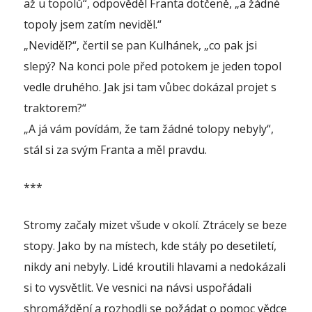
až u topolů“, odpověděl Franta dotčeně, „a žádné
topoly jsem zatím neviděl.“
„Neviděl?“, čertil se pan Kulhánek, „co pak jsi
slepý? Na konci pole před potokem je jeden topol
vedle druhého. Jak jsi tam vůbec dokázal projet s
traktorem?“
„A já vám povídám, že tam žádné tolopy nebyly“,
stál si za svým Franta a měl pravdu.
***
Stromy začaly mizet všude v okolí. Ztrácely se beze
stopy. Jako by na místech, kde stály po desetiletí,
nikdy ani nebyly. Lidé kroutili hlavami a nedokázali
si to vysvětlit. Ve vesnici na návsi uspořádali
shromáždění a rozhodli se požádat o pomoc vědce