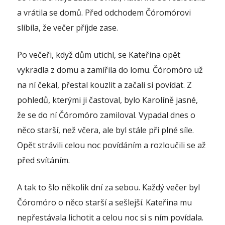
a vrátila se domů. Před odchodem Čóromórovi
slíbíla, že večer příjde zase.
Po večeři, když dům utichl, se Kateřina opět
vykradla z domu a zamířila do lomu. Čóromóro už
na ní čekal, přestal kouzlit a začali si povídat. Z
pohledů, kterými ji častoval, bylo Karolíně jasné,
že se do ní Čóromóro zamiloval. Vypadal dnes o
něco starší, než včera, ale byl stále při plné síle.
Opět strávili celou noc povídáním a rozloučili se až
před svítáním.
A tak to šlo několik dní za sebou. Každý večer byl
Čóromóro o něco starší a sešlejší. Kateřina mu
nepřestávala lichotit a celou noc si s ním povídala.