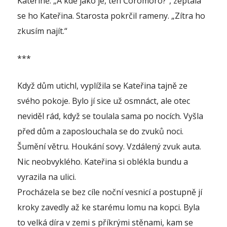
Kateřině. „A kde jako je, ten Čóromóro?“, zeptala
se ho Kateřina. Starosta pokrčil rameny. „Zítra ho
zkusím najít.“
***
Když dům utichl, vyplížila se Kateřina tajně ze
svého pokoje. Bylo jí sice už osmnáct, ale otec
neviděl rád, když se toulala sama po nocích. Vyšla
před dům a zaposlouchala se do zvuků noci.
Šumění větru. Houkání sovy. Vzdálený zvuk auta.
Nic neobvyklého. Kateřina si oblékla bundu a
vyrazila na ulici.
Procházela se bez cíle noční vesnicí a postupně jí
kroky zavedly až ke starému lomu na kopci. Byla
to velká díra v zemi s příkrými stěnami, kam se