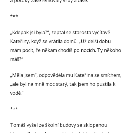
a potoky zase lemovaly vrby a olše.
***
„Kdepak jsi byla?“, zeptal se starosta vyčítavě
Kateřiny, když se vrátila domů. „Už delší dobu
mám pocit, že někam chodíš po nocích. Ty někoho
máš?“
„Měla jsem“, odpověděla mu Kateřina se smíchem,
„ale byl na mně moc starý, tak jsem ho pustila k
vodě.“
***
Tomáš vyšel ze školní budovy se sklopenou