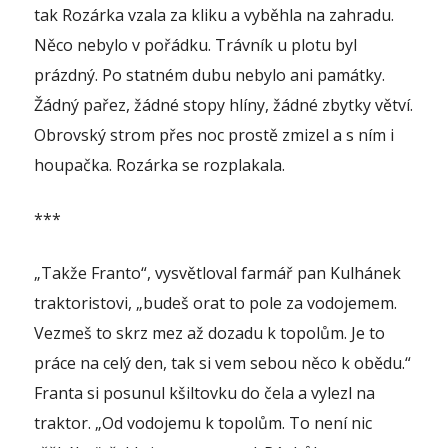
tak Rozárka vzala za kliku a vyběhla na zahradu.
Něco nebylo v pořádku. Trávník u plotu byl
prázdný. Po statném dubu nebylo ani památky.
Žádný pařez, žádné stopy hlíny, žádné zbytky větví.
Obrovský strom přes noc prostě zmizel a s ním i
houpačka. Rozárka se rozplakala.
***
„Takže Franto“, vysvětloval farmář pan Kulhánek
traktoristovi, „budeš orat to pole za vodojemem.
Vezmeš to skrz mez až dozadu k topolům. Je to
práce na celý den, tak si vem sebou něco k obědu.“
Franta si posunul kšiltovku do čela a vylezl na
traktor. „Od vodojemu k topolům. To není nic