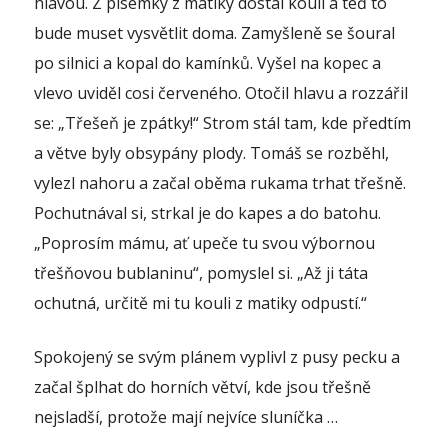
hlavou. Z písemky z matiky dostal kouli a teď to
bude muset vysvětlit doma. Zamyšleně se šoural
po silnici a kopal do kamínků. Vyšel na kopec a
vlevo uviděl cosi červeného. Otočil hlavu a rozzářil
se: „Třešeň je zpátky!“ Strom stál tam, kde předtím
a větve byly obsypány plody. Tomáš se rozběhl,
vylezl nahoru a začal oběma rukama trhat třešně.
Pochutnával si, strkal je do kapes a do batohu.
„Poprosím mámu, ať upeče tu svou výbornou
třešňovou bublaninu“, pomyslel si. „Až ji táta
ochutná, určitě mi tu kouli z matiky odpustí.“
Spokojený se svým plánem vyplivl z pusy pecku a
začal šplhat do horních větví, kde jsou třešně
nejsladší, protože mají nejvíce sluníčka …