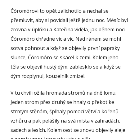
Čóromórovi to opět zalichotilo a nechal se
přemluvit, aby si povídali ještě jednu noc. Měsíc byl
zrovna v úplňku a Kateřina viděla, jak během noci
Čóromóro chřadne víc a víc. Nad ránem se mohl
sotva pohnout a když se objevily první paprsky
slunce, Čóromóro se skácel k zemi. Kolem jeho
těla se objevil hustý dým, zablesklo se a když se
dým rozplynul, kouzelník zmizel.
V tu chvíli ožila hromada stromů na dně lomu.
Jeden strom přes druhý se hnaly o překot ke
strmým stěnám, šplhaly pomocí větví a kořenů
vzhůru a pak pelášily na svá místa v zahradách,
sadech a lesích. Kolem cest se znovu objevily aleje