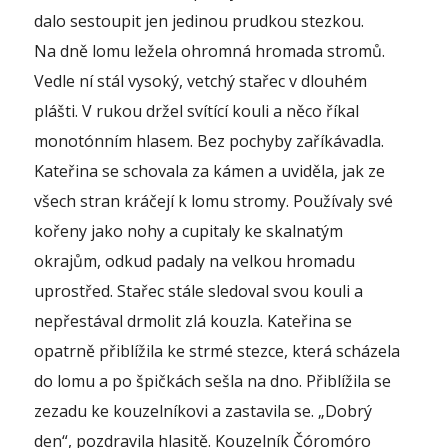
dalo sestoupit jen jedinou prudkou stezkou.
Na dně lomu ležela ohromná hromada stromů.
Vedle ní stál vysoký, vetchý stařec v dlouhém
plášti. V rukou držel svítící kouli a něco říkal
monotónním hlasem. Bez pochyby zaříkávadla.
Kateřina se schovala za kámen a uviděla, jak ze
všech stran kráčejí k lomu stromy. Používaly své
kořeny jako nohy a cupitaly ke skalnatým
okrajům, odkud padaly na velkou hromadu
uprostřed. Stařec stále sledoval svou kouli a
nepřestával drmolit zlá kouzla. Kateřina se
opatrně přiblížila ke strmé stezce, která scházela
do lomu a po špičkách sešla na dno. Přiblížila se
zezadu ke kouzelníkovi a zastavila se. „Dobrý
den“, pozdravila hlasitě. Kouzelník Čóromóro