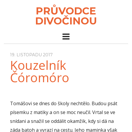
PRŮVODCE
DIVOČINOU
19. LISTOPADU 2017
Kouzelník
Čóromóro
Tomášovi se dnes do školy nechtělo. Budou psát
písemku z matiky a on se moc neučil. Vrtal se ve
snídani a snažil se oddálit okamžik, kdy si dá na
záda batoh a vyrazí na cestu. Jeho maminka však