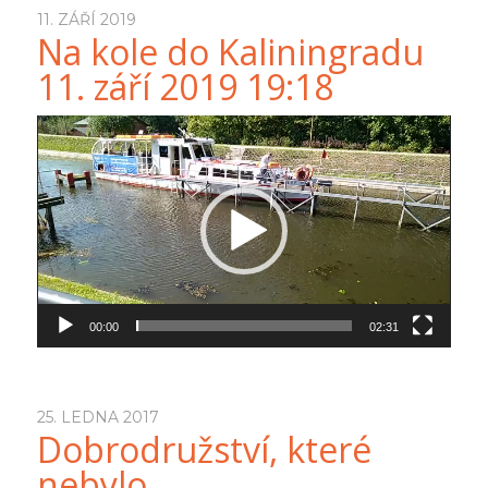
11. ZÁŘÍ 2019
Na kole do Kaliningradu
11. září 2019 19:18
Video
přehrávač
00:00
02:31
25. LEDNA 2017
Dobrodružství, které
nebylo