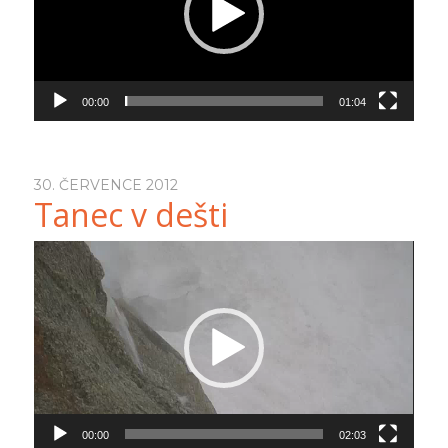
00:00
01:04
30. ČERVENCE 2012
Tanec v dešti
Video
přehrávač
00:00
02:03