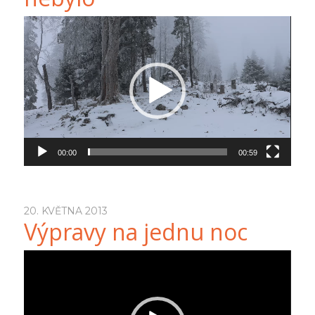
Video
přehrávač
00:00
00:59
20. KVĚTNA 2013
Výpravy na jednu noc
Video
přehrávač