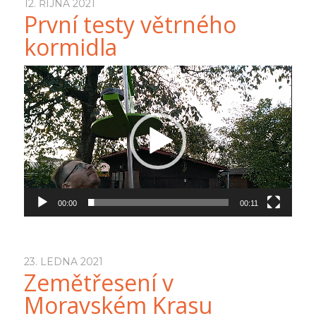
12. ŘÍJNA 2021
První testy větrného
kormidla
Video
přehrávač
00:00
00:11
23. LEDNA 2021
Zemětřesení v
Moravském Krasu