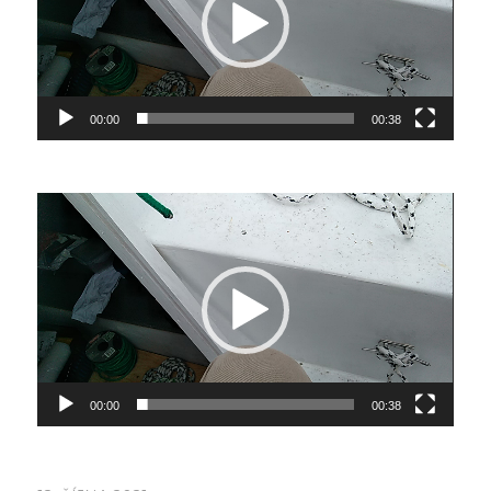
00:00
00:38
Video
přehrávač
00:00
00:38