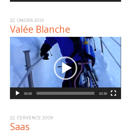
22. ÚNORA 2010
Valée Blanche
Video
přehrávač
00:00
03:30
22. ČERVENCE 2009
Saas