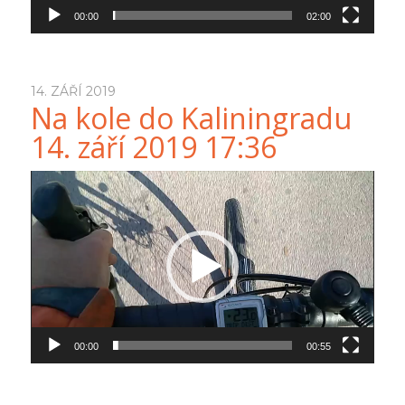
00:00
02:00
14. ZÁŘÍ 2019
Na kole do Kaliningradu
14. září 2019 17:36
Video
přehrávač
00:00
00:55