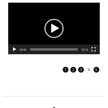
Video
přehrávač
00:00
02:31
1
2
3
4
5