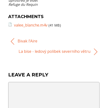
uprostřed je vidět
Refuge du Requin
ATTACHMENTS
valee_blanche.m4v
(41 MB)
Bivak l’Aire
La bise - ledový polibek severního větru
LEAVE A REPLY