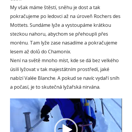
My však máme štěstí, sněhu je dost a tak
pokračujeme po ledovci až na úroveň Rochers des
Mottets. Sundáme lyže a vystoupáme krátkou
stezkou nahoru, abychom se přehoupli přes
morénu. Tam lyže zase nasadíme a pokračujeme
lesem až dolů do Chamonix.
Není na světě mnoho míst, kde se dá bez velkého
úsilí lyžovat v tak majestátním prostředí, jaké
nabízí Valée Blanche. A pokud se navíc vydaří sníh
a počasí, je to skutečná lyžařská nirvána.
Video
přehrávač