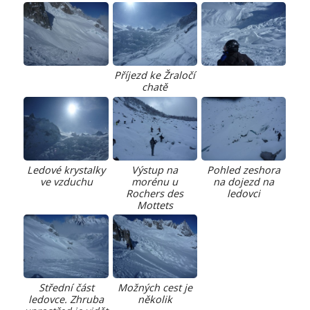
Příjezd ke Žraločí
chatě
Ledové krystalky
Výstup na
Pohled zeshora
ve vzduchu
morénu u
na dojezd na
Rochers des
ledovci
Mottets
Střední část
Možných cest je
ledovce. Zhruba
několik