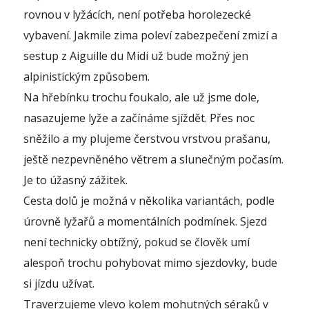
rovnou v lyžácích, není potřeba horolezecké
vybavení. Jakmile zima poleví zabezpečení zmizí a
sestup z Aiguille du Midi už bude možný jen
alpinistickým způsobem.
Na hřebínku trochu foukalo, ale už jsme dole,
nasazujeme lyže a začínáme sjíždět. Přes noc
sněžilo a my plujeme čerstvou vrstvou prašanu,
ještě nezpevněného větrem a slunečným počasím.
Je to úžasný zážitek.
Cesta dolů je možná v několika variantách, podle
úrovně lyžařů a momentálních podmínek. Sjezd
není technicky obtížný, pokud se člověk umí
alespoň trochu pohybovat mimo sjezdovky, bude
si jízdu užívat.
Traverzujeme vlevo kolem mohutných séraků v