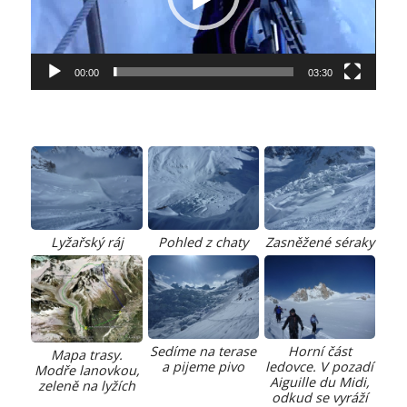
00:00
03:30
Lyžařský ráj
Pohled z chaty
Zasněžené séraky
Sedíme na terase
Horní část
Mapa trasy.
a pijeme pivo
ledovce. V pozadí
Modře lanovkou,
Aiguille du Midi,
zeleně na lyžích
odkud se vyráží