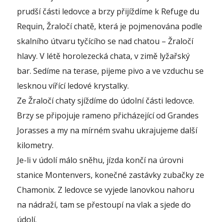
prudší části ledovce a brzy přijíždíme k Refuge du
Requin, Žraločí chatě, která je pojmenována podle
skalního útvaru tyčícího se nad chatou – Žraločí
hlavy. V létě horolezecká chata, v zimě lyžařský
bar. Sedíme na terase, pijeme pivo a ve vzduchu se
lesknou vířící ledové krystalky.
Ze Žraločí chaty sjíždíme do údolní části ledovce.
Brzy se připojuje rameno přicházející od Grandes
Jorasses a my na mírném svahu ukrajujeme další
kilometry.
Je-li v údolí málo sněhu, jízda končí na úrovni
stanice Montenvers, konečné zastávky zubačky ze
Chamonix. Z ledovce se vyjede lanovkou nahoru
na nádraží, tam se přestoupí na vlak a sjede do
údolí.