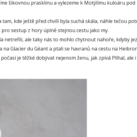
me šikovnou prasklinu a vylezeme k Motýlímu kuloáru pod
 tam, kde ještě před chvílí byla suchá skála, náhle tečou po
á pro sestup z hory úplně stejnou cestu jako my.
a netrefili, ale taky nás to mohlo chytnout nahoře, kdyby jez
 na Glacier du Géant a ptali se havranů na cestu na Heibro
počasí je těžké dobývat nejenom ženu, jak zpívá Plíhal, ale i