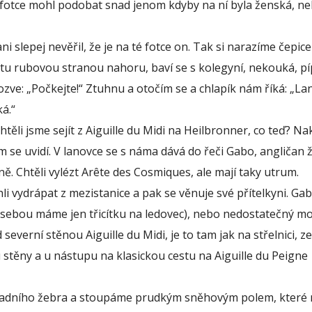
é fotce mohl podobat snad jenom kdyby na ní byla ženská, n
 slepej nevěřil, že je na té fotce on. Tak si narazíme čepice
rtu rubovou stranou nahoru, baví se s kolegyní, nekouká, pí
 ozve: „Počkejte!“ Ztuhnu a otočím se a chlapík nám říká: „L
á.“
těli jsme sejít z Aiguille du Midi na Heilbronner, co teď? N
 se uvidí. V lanovce se s náma dává do řeči Gabo, angličan žij
ě. Chtěli vylézt Arête des Cosmiques, ale mají taky utrum.
 vydrápat z mezistanice a pak se věnuje své přítelkyni. Ga
 (sebou máme jen třicítku na ledovec), nebo nedostatečný mo
everní stěnou Aiguille du Midi, je to tam jak na střelnici, z
u stěny a u nástupu na klasickou cestu na Aiguille du Peigne
západního žebra a stoupáme prudkým sněhovým polem, které