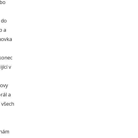
ebo
 do
p a
anovka
akonec
ící v
bovy
rál a
e všech
 nám