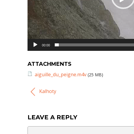
00:00
ATTACHMENTS
aiguille_du_peigne.m4v
(25 MB)
Kalhoty
LEAVE A REPLY