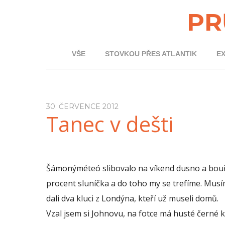
PR
VŠE
STOVKOU PŘES ATLANTIK
E
30. ČERVENCE 2012
Tanec v dešti
Šámonýméteó slibovalo na víkend dusno a bouřky
procent sluníčka a do toho my se trefíme. Mus
dali dva kluci z Londýna, kteří už museli domů.
Vzal jsem si Johnovu, na fotce má husté černé ku