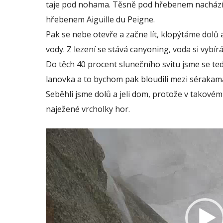
taje pod nohama. Těsně pod hřebenem nachází
hřebenem Aiguille du Peigne.
Pak se nebe otevře a začne lít, klopýtáme dolů a
vody. Z lezení se stává canyoning, voda si vybír
Do těch 40 procent slunečního svitu jsme se ted
lanovka a to bychom pak bloudili mezi sérakama
Seběhli jsme dolů a jeli dom, protože v takovém 
naježené vrcholky hor.
Video
přehrávač