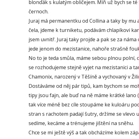
blonďák s kulatým obličejem. Míň už bych se t
černoch.
Juraj má permanentku od Collina a taky by mu ani
čela, jdeme k turniketu, podávám chlapíkovi ka
jsem uvnitř. Juraj taky projde a pak se za náma
jede jenom do mezistanice, nahoře strašně fouk
No to je teda smůla, máme sebou plnou polní, ch
se rozhodujeme stejně vyjet na mezistanici a tam
Chamonix, narozený v Těšíně a vychovaný v Žilin
Dostáváme od něj pár tipů, kam bychom se mohli
tipy jsou fajn, ale buď na ně máme krátké lano
tak více méně bez cíle stoupáme ke kuloáru pod s
stran s rachotem padají šutry, držíme se vlevo 
sedíme, kecáme a trénujeme jištění na sněhu.
Chce se mi ještě výš a tak obcházíme kolem 