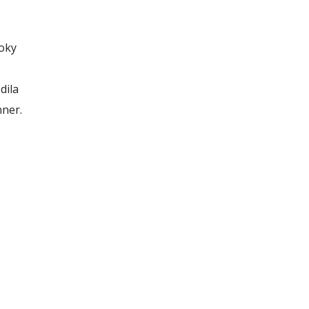
toky
dila
nner.