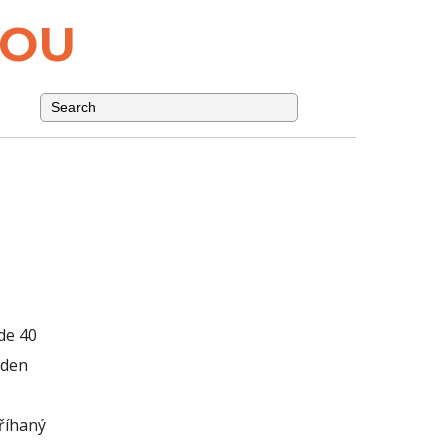
NOU
de 40
ýden
tříhaný