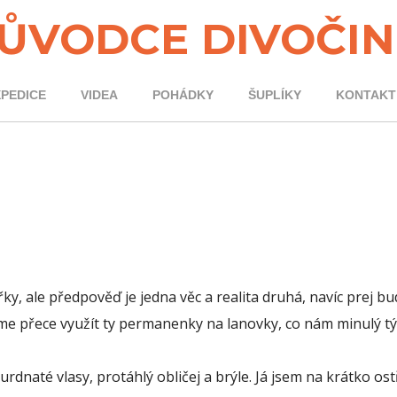
ŮVODCE DIVOČI
XPEDICE
VIDEA
POHÁDKY
ŠUPLÍKY
KONTAKT
, ale předpověď je jedna věc a realita druhá, navíc prej bu
íme přece využít ty permanenky na lanovky, co nám minulý t
rdnaté vlasy, protáhlý obličej a brýle. Já jsem na krátko os