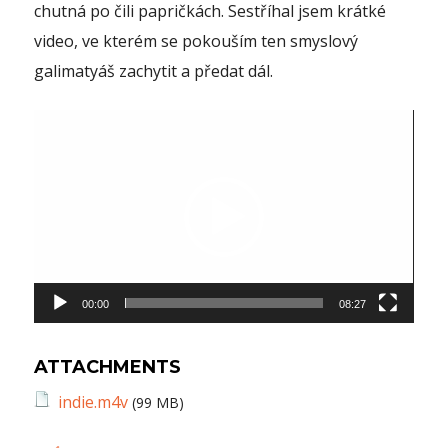
chutná po čili papričkách. Sestříhal jsem krátké
video, ve kterém se pokouším ten smyslový
galimatyáš zachytit a předat dál.
Video
přehrávač
00:00
08:27
ATTACHMENTS
indie.m4v
(99 MB)