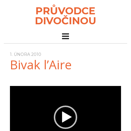
PRŮVODCE
DIVOČINOU
1. ÚNORA 2010
Bivak l’Aire
Video
přehrávač