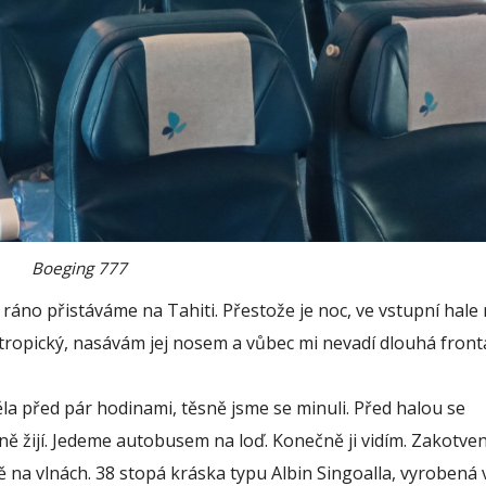
Boeging 777
u ráno přistáváme na Tahiti. Přestože je noc, ve vstupní hal
 tropický, nasávám jej nosem a vůbec mi nevadí dlouhá front
la před pár hodinami, těsně jsme se minuli. Před halou se
olně žijí. Jedeme autobusem na loď. Konečně ji vidím. Zakotve
na vlnách. 38 stopá kráska typu Albin Singoalla, vyrobená 