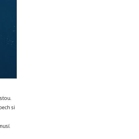
stou.
pech si
musí.