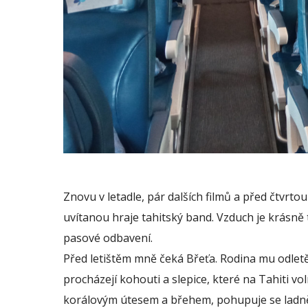
Znovu v letadle, pár dalších filmů a před čtvrto
uvítanou hraje tahitský band. Vzduch je krásně
pasové odbavení.
Před letištěm mně čeká Břeťa. Rodina mu odletě
procházejí kohouti a slepice, které na Tahiti v
korálovým útesem a břehem, pohupuje se ladně 