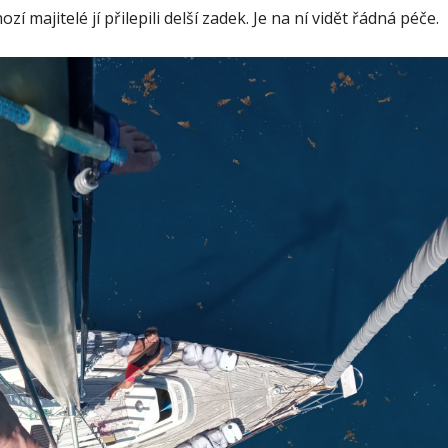
í majitelé jí přilepili delší zadek. Je na ní vidět řádná péče.