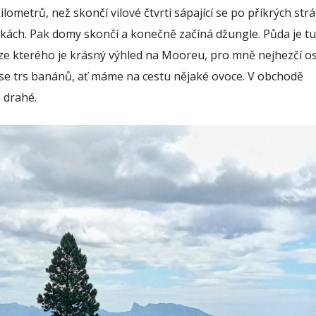
ometrů, než skončí vilové čtvrti sápající se po příkrých strá
tkách. Pak domy skončí a konečně začíná džungle. Půda je tu
ze kterého je krásný výhled na Mooreu, pro mně nejhezčí o
ese trs banánů, ať máme na cestu nějaké ovoce. V obchodě
ě drahé.