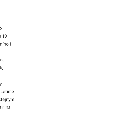
o
u 19
ního i
n,
k,
y
. Letíme
stejným
er, na