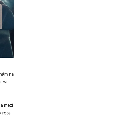
e nám na
a na
ná mezi
v roce