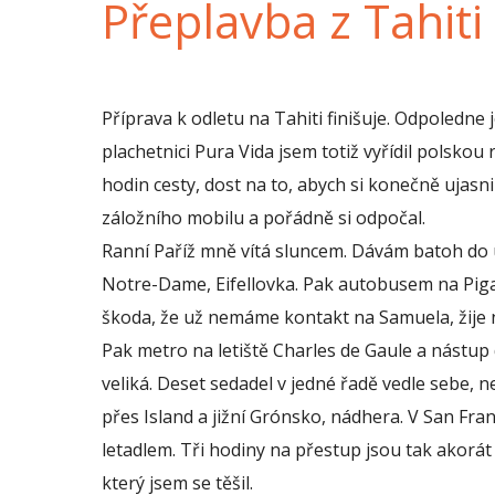
Přeplavba z Tahit
Příprava k odletu na Tahiti finišuje. Odpoledne
plachetnici Pura Vida jsem totiž vyřídil polsko
hodin cesty, dost na to, abych si konečně ujasni
záložního mobilu a pořádně si odpočal.
Ranní Paříž mně vítá sluncem. Dávám batoh do 
Notre-Dame, Eifellovka. Pak autobusem na Pig
škoda, že už nemáme kontakt na Samuela, žije n
Pak metro na letiště Charles de Gaule a nástup 
veliká. Deset sedadel v jedné řadě vedle sebe, n
přes Island a jižní Grónsko, nádhera. V San Fr
letadlem. Tři hodiny na přestup jsou tak akorá
který jsem se těšil.