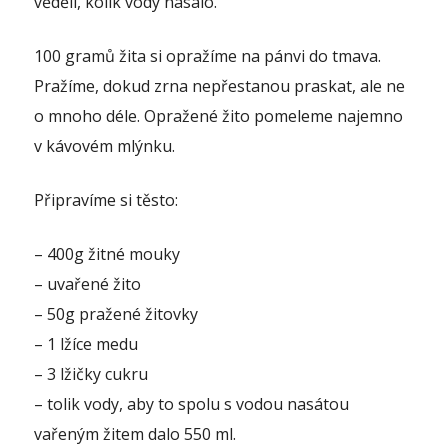
věděli, kolik vody nasálo.
100 gramů žita si opražíme na pánvi do tmava.
Pražíme, dokud zrna nepřestanou praskat, ale ne
o mnoho déle. Opražené žito pomeleme najemno
v kávovém mlýnku.
Připravíme si těsto:
– 400g žitné mouky
– uvařené žito
– 50g pražené žitovky
– 1 lžíce medu
– 3 lžičky cukru
– tolik vody, aby to spolu s vodou nasátou
vařeným žitem dalo 550 ml.