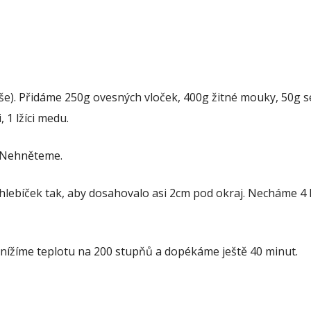
ýše). Přidáme 250g ovesných vloček, 400g žitné mouky, 50g 
, 1 lžíci medu.
. Nehněteme.
lebíček tak, aby dosahovalo asi 2cm pod okraj. Necháme 4
nížíme teplotu na 200 stupňů a dopékáme ještě 40 minut.