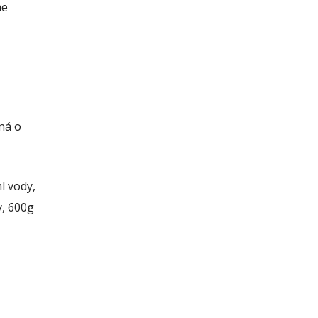
me
ná o
l vody,
y, 600g