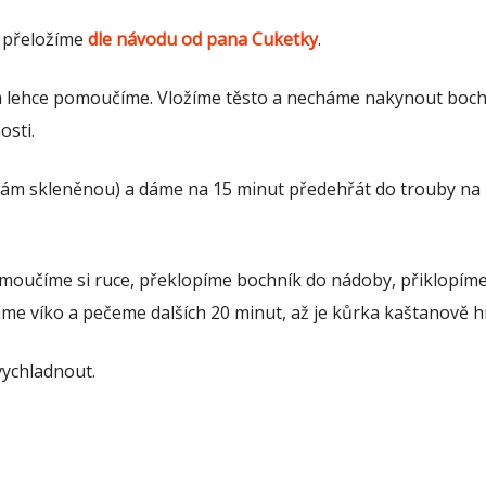
 přeložíme
dle návodu od pana Cuketky
.
a lehce pomoučíme. Vložíme těsto a necháme nakynout boch
osti.
vám skleněnou) a dáme na 15 minut předehřát do trouby na
oučíme si ruce, překlopíme bochník do nádoby, přiklopíme
me víko a pečeme dalších 20 minut, až je kůrka kaštanově h
ychladnout.