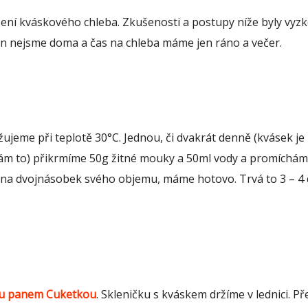
ení kváskového chleba. Zkušenosti a postupy níže byly vyz
den nejsme doma a čas na chleba máme jen ráno a večer.
jeme při teplotě 30°C. Jednou, či dvakrát denně (kvásek je
m to) přikrmíme 50g žitné mouky a 50ml vody a promíchám
na dvojnásobek svého objemu, máme hotovo. Trvá to 3 – 4 
u panem Cuketkou
. Skleničku s kváskem držíme v lednici. Př