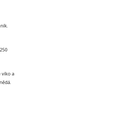
ník.
 250
 víko a
nědá.