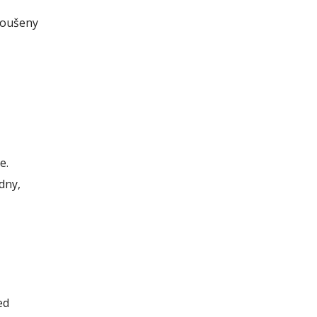
koušeny
e.
dny,
ed