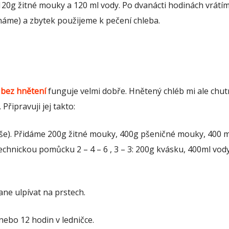
120g žitné mouky a 120 ml vody. Po dvanácti hodinách vrátí
ícháme) a zbytek použijeme k pečení chleba.
 bez hnětení
funguje velmi dobře. Hnětený chléb mi ale chut
Připravuji jej takto:
ýše). Přidáme 200g žitné mouky, 400g pšeničné mouky, 400 m
echnickou pomůcku 2 – 4 – 6 , 3 – 3: 200g kvásku, 400ml vod
ne ulpívat na prstech.
ebo 12 hodin v ledničce.