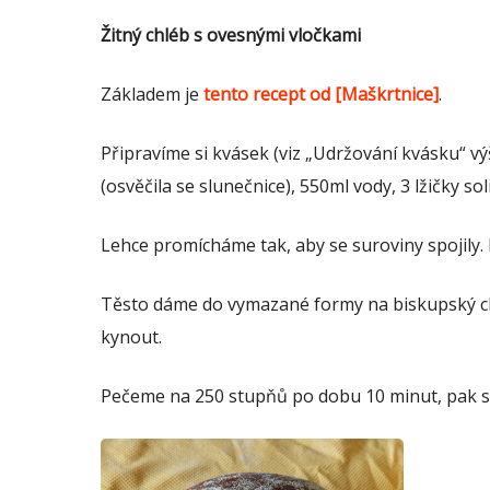
Žitný chléb s ovesnými vločkami
Základem je
tento recept od [Maškrtnice]
.
Připravíme si kvásek (viz „Udržování kvásku“ v
(osvěčila se slunečnice), 550ml vody, 3 lžičky soli
Lehce promícháme tak, aby se suroviny spojily
Těsto dáme do vymazané formy na biskupský ch
kynout.
Pečeme na 250 stupňů po dobu 10 minut, pak s