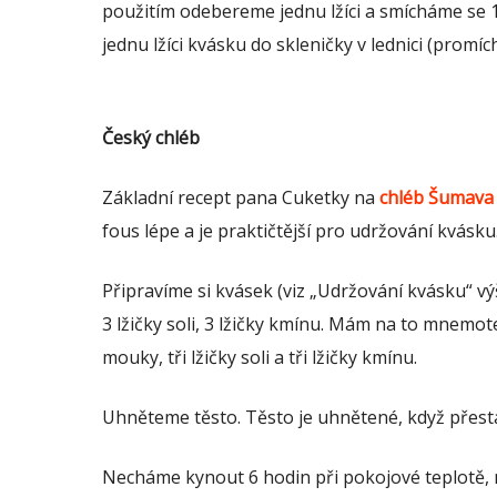
použitím odebereme jednu lžíci a smícháme se 
jednu lžíci kvásku do skleničky v lednici (prom
Český chléb
Základní recept pana Cuketky na
chléb Šumava
fous lépe a je praktičtější pro udržování kvásku. 
Připravíme si kvásek (viz „Udržování kvásku“ v
3 lžičky soli, 3 lžičky kmínu. Mám na to mnemot
mouky, tři lžičky soli a tři lžičky kmínu.
Uhněteme těsto. Těsto je uhnětené, když přesta
Necháme kynout 6 hodin při pokojové teplotě, n