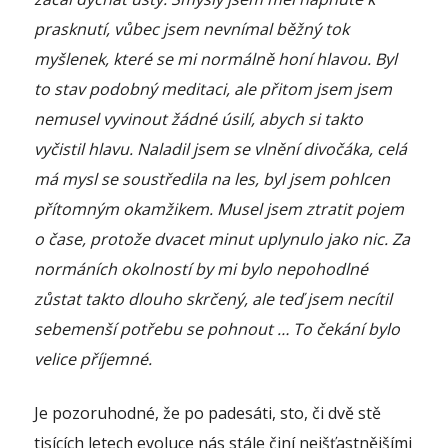
prasknutí, vůbec jsem nevnímal běžný tok
myšlenek, které se mi normálně honí hlavou. Byl
to stav podobný meditaci, ale přitom jsem jsem
nemusel vyvinout žádné úsilí, abych si takto
vyčistil hlavu. Naladil jsem se vlnění divočáka, celá
má mysl se soustředila na les, byl jsem pohlcen
přítomným okamžikem. Musel jsem ztratit pojem
o čase, protože dvacet minut uplynulo jako nic. Za
normáních okolností by mi bylo nepohodlné
zůstat takto dlouho skrčený, ale teď jsem necítil
sebemenší potřebu se pohnout … To čekání bylo
velice příjemné.
Je pozoruhodné, že po padesáti, sto, či dvě stě
tisících letech evoluce nás stále činí nejšťastnějšími