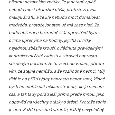
nikomu nezavolám zpátky. Že Jonatanův pláč
nebudu moct okamžitě utišit, protože zrovna
maluju žirafu, a že Ele nebudu moct domalovat
medvěda, protože Jonatan už má zase hlad. Že
budu občas jen bezradně stát uprostřed bytu s
očima upřenýma na hodiny, jejichž ručičky
najednou zběsile krouží, ovládnutá pravidelnými
kontrakcemi čisté radosti a zároveň naprosto
stísněným pocitem, že to všechno vzdám, přitom
vím, že stejně nemůžu, a že rozhodně nechci. Můj
diář je na příští týdny naprosto nepopsaný, klidně
bych ho mohla dát někam stranou, ale já nemám
čas, a tak tady pořád leží přímo přede mnou, jako
odpověď na všechny otázky o štěstí. Protože tohle
je ono. Každá prázdná stránka, každý nevyplněný