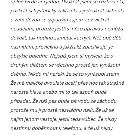
úplně tvrdě ani jednu. Dvakrát jsem se rozbrečela,
párkrát si hystericky zakřičela a jedenkrát švihnula
o zem dózou se sypaným čajem, což víckrát
neudělám, protože jestli si něco opravdu nemůžu
dovolit, tak hodinu zametat kuchyň. Než obě děti
nasnídám, převléknu a jakžtakž zpacifikuju, je
obvykle poledne. Nejspíš jsem si myslela, že s
druhým dítětem se všechno prostě jen vynásobí
dvěma. Nikdo mi neřekl, že se to vynásobí stem!
Že mé maličké dvouleté dceři přes noc tak strašně
naroste hlava anebo mi to tak aspoň bude
připadat. Že náš pes bude pít vodu ze záchodu,
protože mu ji prostě nezvládnu nalít. Že už se
najím jenom vestoje, jestli teda vůbec. Že nikdy
nestihnu doběhnout k telefonu, a že už nikdy