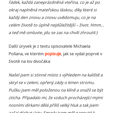
řádek, každá zaneprázdněná vteřina, co je až po
okraj naplněná mateřskou láskou, díky které si
každý den znovu a znovu uvědomuju, co je na
celém životě to úplně nejdůležitější – život. Hmm…
a teď mě omluvte, jdu se zas na chvíli zhroutit:)
Další úryvek je z textu spisovatele Michaela
Pollana, ve kterém
popisuje
, jak se vydal poprvé v
životě na lov divočáka:
Našel jsem si stinné místo s výhledem na kaliště a
skryl se v zeleni, opřený zády o kmen stromu.
Pušku jsem měl položenou na klíně a snažil se být
zticha. Připadalo mi, že vzduch procházející mými
nosními dírkami dělá příliš velký hluk a tak jsem
začal dýchat ústy. Smysly jsem měl napnuté k