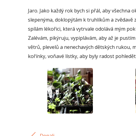
Jaro. Jako každý rok bych si přál, aby všechna 
slepenýma, doklopýtám k truhlíkům a zvědavě z
spílám lékořici, která vytrvale odolává mým pok
Zalévám, pikýruju, vypiplávám, aby až je pustím 
větrů, plevelů a nenechavých dětských rukou, m
kořínky, voňavé lístky, aby byly radost pohledět 
Denali