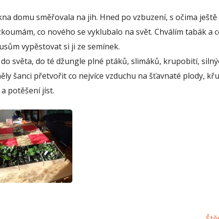
okna domu směřovala na jih. Hned po vzbuzení, s očima ještě
koumám, co nového se vyklubalo na svět. Chválím tabák a ce
usům vypěstovat si ji ze semínek.
do světa, do té džungle plné ptáků, slimáků, krupobití, siln
ěly šanci přetvořit co nejvíce vzduchu na šťavnaté plody, kř
a potěšení jíst.
Ště