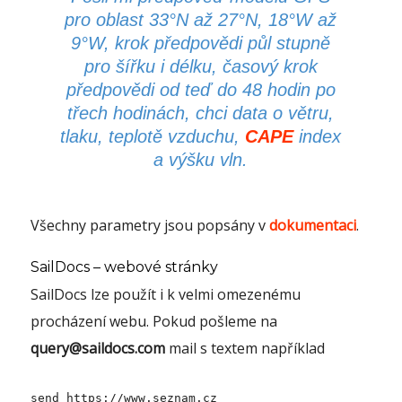
pro oblast 33°N až 27°N, 18°W až
9°W, krok předpovědi půl stupně
pro šířku i délku, časový krok
předpovědi od teď do 48 hodin po
třech hodinách, chci data o větru,
tlaku, teplotě vzduchu,
CAPE
index
a výšku vln.
Všechny parametry jsou popsány v
dokumentaci
.
SailDocs – webové stránky
SailDocs lze použít i k velmi omezenému
procházení webu. Pokud pošleme na
query@saildocs.com
mail s textem například
send https://www.seznam.cz