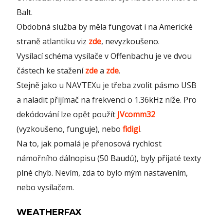
Balt.
Obdobná služba by měla fungovat i na Americké
straně atlantiku viz
zde
, nevyzkoušeno.
Vysílací schéma vysílače v Offenbachu je ve dvou
částech ke stažení
zde
a
zde
.
Stejně jako u NAVTEXu je třeba zvolit pásmo USB
a naladit přijímač na frekvenci o 1.36kHz níže. Pro
dekódování lze opět použít
JVcomm32
(vyzkoušeno, funguje), nebo
fidigi
.
Na to, jak pomalá je přenosová rychlost
námořního dálnopisu (50 Baudů), byly přijaté texty
plné chyb. Nevím, zda to bylo mým nastavením,
nebo vysílačem.
WEATHERFAX