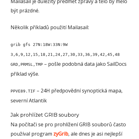
Mailasail je důležitý předmět zprávy a tělo by mělo
být prázdné.
Několik příkladů použití Mailasail:
grib gfs 27N:18W:33N:9W
3,6,9,12,15,18,21,24,27,30,33,36,39,42,45,48
– pošle podobná data jako SailDocs
GRD,PRMSL,TMP
příklad výše.
– 24H předpovědní synoptická mapa,
PPVE89.TIF
severní Atlantik
Jak prohlížet GRIB soubory
Na počítači se pro prohlížení GRIB souborů často
používal program
zyGrib
, ale dnes je asi nejlepší