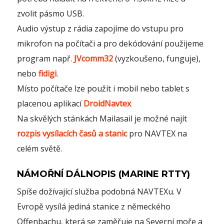
zvolit pásmo USB.
Audio výstup z rádia zapojíme do vstupu pro
mikrofon na počítači a pro dekódování použijeme
program např.
JVcomm32
(vyzkoušeno, funguje),
nebo
fidigi
.
Místo počítače lze použít i mobil nebo tablet s
placenou aplikací
DroidNavtex
Na skvělých stánkách Mailasail je možné najít
rozpis vysílacích časů a stanic
pro NAVTEX na
celém světě.
NÁMOŘNÍ DÁLNOPIS (MARINE RTTY)
Spíše dožívající služba podobná NAVTEXu. V
Evropě vysílá jediná stanice z německého
Offenbachu, která se zaměřuje na Severní moře a