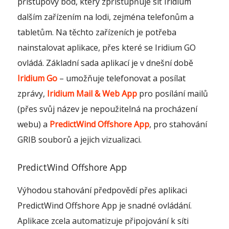
přístupový bod, který zpřístupňuje síť Iridium
dalším zařízením na lodi, zejména telefonům a
tabletům. Na těchto zařízeních je potřeba
nainstalovat aplikace, přes které se Iridium GO
ovládá. Základní sada aplikací je v dnešní době
Iridium Go
– umožňuje telefonovat a posílat
zprávy,
Iridium Mail & Web App
pro posílání mailů
(přes svůj název je nepoužitelná na procházení
webu) a
PredictWind Offshore App
, pro stahování
GRIB souborů a jejich vizualizaci.
PredictWind Offshore App
Výhodou stahování předpovědí přes aplikaci
PredictWind Offshore App je snadné ovládání.
Aplikace zcela automatizuje připojování k síti