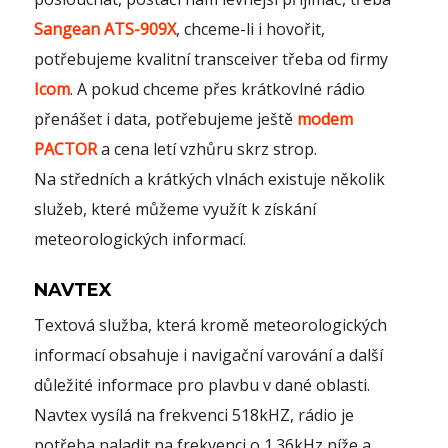
Sangean ATS-909X
, chceme-li i hovořit,
potřebujeme kvalitní transceiver třeba od firmy
Icom
. A pokud chceme přes krátkovlné rádio
přenášet i data, potřebujeme ještě
modem
PACTOR
a cena letí vzhůru skrz strop.
Na středních a krátkých vlnách existuje několik
služeb, které můžeme využít k získání
meteorologických informací.
NAVTEX
Textová služba, která kromě meteorologických
informací obsahuje i navigační varování a další
důležité informace pro plavbu v dané oblasti.
Navtex vysílá na frekvenci 518kHZ, rádio je
potřeba naladit na frekvenci o 1.36kHz níže a