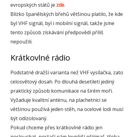
evropských států je
zde
.
Blízko španělských břehů většinou platilo, že kde
byl VHF signál, byl i mobilní signál, takže jsme
tento způsob získávání předpovědí příliš
nepoužili.
Krátkovlné rádio
Podstatně dražší varianta než VHF vysílačka, zato
celosvětový dosah. Po dlouhá desetiletí jediný
praktický způsob komunikace na širém moři.
Vyžaduje kvalitní anténu, na plachetnici se
většinou používá jeden stěh, na ocelové lodi musí
být odizolovaný.
Pokud chceme přes krátkovlné rádio jen
poslouchat, postačí nám levnější přijímač, třeba