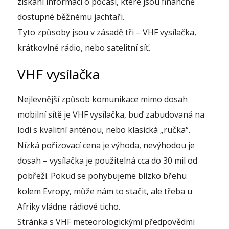
získání informací o počasí, které jsou finančně
dostupné běžnému jachtaři.
Tyto způsoby jsou v zásadě tři – VHF vysílačka,
krátkovlné rádio, nebo satelitní síť.
VHF vysílačka
Nejlevnější způsob komunikace mimo dosah
mobilní sítě je VHF vysílačka, buď zabudovaná na
lodi s kvalitní anténou, nebo klasická „ručka“.
Nízká pořizovací cena je výhoda, nevýhodou je
dosah – vysílačka je použitelná cca do 30 mil od
pobřeží. Pokud se pohybujeme blízko břehu
kolem Evropy, může nám to stačit, ale třeba u
Afriky vládne rádiové ticho.
Stránka s VHF meteorologickými předpovědmi