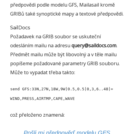
předpovědi podle modelu GFS, Mailasail kromě
GRIBů také synoptické mapy a textové předpovědi.
SailDocs
Požadavek na GRIB soubor se uskuteční
odesláním mailu na adresu
query@saildocs.com
.
Předmět mailu může být libovolný a v těle mailu
popíšeme požadované parametry GRIB souboru.
Může to vypadat třeba takto:
send GFS:33N,27N,18W,9W|0.5,0.5|0,3,6..48|=
WIND,PRESS,AIRTMP,CAPE,WAVE
což přeloženo znamená:
Pošli mi předpověď modelu GFS