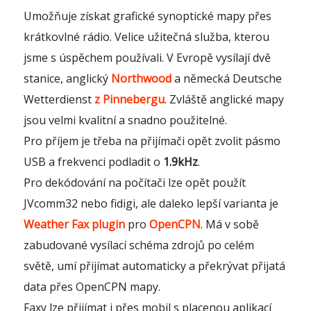
Umožňuje získat grafické synoptické mapy přes
krátkovlné rádio. Velice užitečná služba, kterou
jsme s úspěchem používali. V Evropě vysílají dvě
stanice, anglický
Northwood
a německá Deutsche
Wetterdienst
z Pinnebergu
. Zvláště anglické mapy
jsou velmi kvalitní a snadno použitelné.
Pro příjem je třeba na přijímači opět zvolit pásmo
USB a frekvenci podladit o
1.9kHz
.
Pro dekódování na počítači lze opět použít
JVcomm32 nebo fidigi, ale daleko lepší varianta je
Weather Fax plugin
pro
OpenCPN
. Má v sobě
zabudované vysílací schéma zdrojů po celém
světě, umí přijímat automaticky a překrývat přijatá
data přes OpenCPN mapy.
Faxy lze přijímat i přes mobil s placenou aplikací