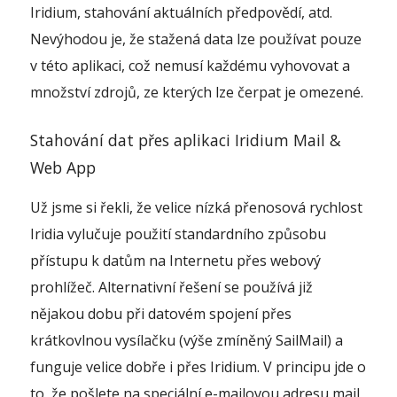
Iridium, stahování aktuálních předpovědí, atd.
Nevýhodou je, že stažená data lze používat pouze
v této aplikaci, což nemusí každému vyhovovat a
množství zdrojů, ze kterých lze čerpat je omezené.
Stahování dat přes aplikaci Iridium Mail &
Web App
Už jsme si řekli, že velice nízká přenosová rychlost
Iridia vylučuje použití standardního způsobu
přístupu k datům na Internetu přes webový
prohlížeč. Alternativní řešení se používá již
nějakou dobu při datovém spojení přes
krátkovlnou vysílačku (výše zmíněný SailMail) a
funguje velice dobře i přes Iridium. V principu jde o
to, že pošlete na speciální e-mailovou adresu mail