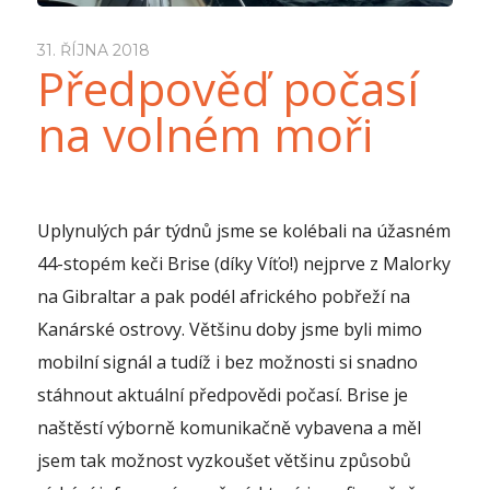
31. ŘÍJNA 2018
Předpověď počasí
na volném moři
Uplynulých pár týdnů jsme se kolébali na úžasném
44-stopém keči Brise (díky Víťo!) nejprve z Malorky
na Gibraltar a pak podél afrického pobřeží na
Kanárské ostrovy. Většinu doby jsme byli mimo
mobilní signál a tudíž i bez možnosti si snadno
stáhnout aktuální předpovědi počasí. Brise je
naštěstí výborně komunikačně vybavena a měl
jsem tak možnost vyzkoušet většinu způsobů