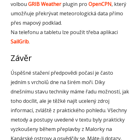
volbou
GRIB Weather
plugin pro
OpenCPN
, který
umožňuje překrývat meteorologická data přímo
přes mapový podklad.
Na telefonu a tabletu lze použít třeba aplikaci
SailGrib
.
Závěr
Úspěšné stažení předpovědi počasí je často
jedním s vrcholů dne na širém moři. Díky
dnešnímu stavu techniky máme řadu možností, jak
toho docílit, ale je těžké najít ucelený zdroj
informací, zvláště z praktického pohledu. Všechny
metody a postupy uvedené v textu byly prakticky
vyzkoušeny během přeplavby z Malorky na
Kanárské ostrovy a osvědčily se. Máte-li dotazy,