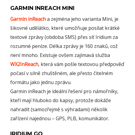
GARMIN INREACH MINI
Garmin inReach
a zejména jeho varianta Mini, je
šikovné udělátko, které umožňuje posílat krátké
textové zprávy (obdoba SMS) přes síť Iridium za
rozumné peníze. Délka zprávy je 160 znaků, což
není mnoho. Existuje ovšem zajímavá služba
WX2InReach
, která vám pošle textovou předpověď
počasí v silně zhuštěném, ale přesto čitelném
formátu jako jednu zprávu.
Garmin inReach je ideální řešení pro námořníky,
kteří mají hluboko do kapsy, protože dokáže
nahradit (samozřejmě s výhradami) několik
zařízení najednou – GPS, PLB, komunikátor.
IRIDIUM GO