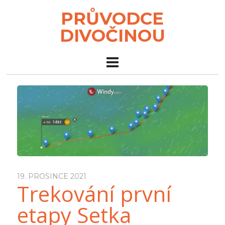
PRŮVODCE
DIVOČINOU
19. PROSINCE 2021
Trekování první
etapy Setka