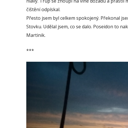
hlavy. Trup se zhoupl na vlně dozadu a praštil 
čištění odpískal.
Přesto jsem byl celkem spokojený. Překonal jse
Stovku. Udělal jsem, co se dalo. Poseidon to nako
Martinik.
***