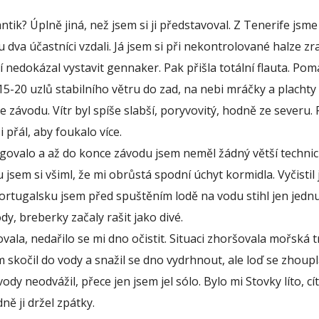
tik? Úplně jiná, než jsem si ji představoval. Z Tenerife jsme
 dva účastníci vzdali. Já jsem si při nekontrolované halze zra
ní nedokázal vystavit gennaker. Pak přišla totální flauta. Pom
15-20 uzlů stabilního větru do zad, na nebi mráčky a plachty
 závodu. Vítr byl spíše slabší, poryvovitý, hodně ze severu. 
 přál, aby foukalo více.
govalo a až do konce závodu jsem neměl žádný větší techni
 jsem si všiml, že mi obrůstá spodní úchyt kormidla. Vyčistil
 Portugalsku jsem před spuštěním lodě na vodu stihl jen jedn
dy, breberky začaly rašit jako divé.
vala, nedařilo se mi dno očistit. Situaci zhoršovala mořská t
m skočil do vody a snažil se dno vydrhnout, ale loď se zhoup
dy neodvážil, přece jen jsem jel sólo. Bylo mi Stovky líto, cít
ně ji držel zpátky.