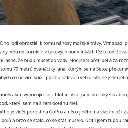
. Dno lodi obrostlé, k tomu nánosy mořské trávy. Vítr spadl 
 vlny. Větrné kornidlo v takových podmínkách těžko udržoval
o mi jasné, že budu muset do vody. Noc jsem přetrpěl a za ro
 k tomu 70 metrů dvanáctky lana. kterým se na Setce překonáv
bych co nejvíce snížil plochu lodi vůči větru. Stejně jsem jel 
ni Kraken vynořující se z hlubin. Vzal jsem do ruky škrabku, 
bod, který jsem na širém oceánu měl.
ého je vidět porost na GoPro a něco jiného na vlastní oči. Z
 dolů a brzo se stalo, co se stát muselo. Ucitíl jsem tupou r