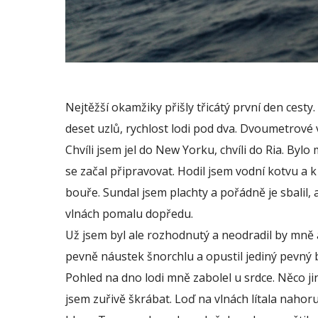
Nejtěžší okamžiky přišly třicátý první den cesty
deset uzlů, rychlost lodi pod dva. Dvoumetrové
Chvíli jsem jel do New Yorku, chvíli do Ria. Byl
se začal připravovat. Hodil jsem vodní kotvu a
bouře. Sundal jsem plachty a pořádně je sbalil, a
vlnách pomalu dopředu.
Už jsem byl ale rozhodnutý a neodradil by mně a
pevně náustek šnorchlu a opustil jediný pevný 
Pohled na dno lodi mně zabolel u srdce. Něco jin
jsem zuřivě škrábat. Loď na vlnách lítala nahoru