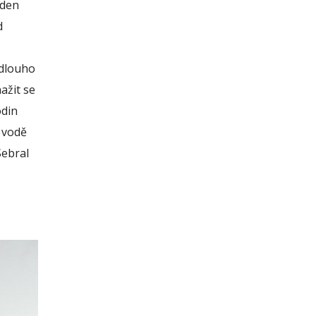
 den
d
 dlouho
ažit se
odin
e vodě
Sebral