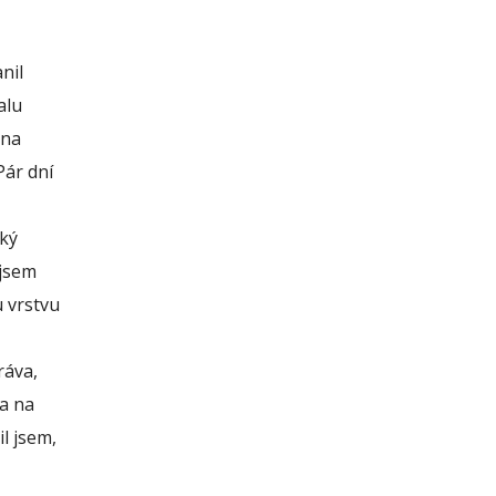
nil
alu
 na
Pár dní
cký
 jsem
u vrstvu
ráva,
la na
il jsem,