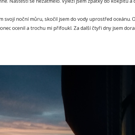
mně. Naštěstí se nezatmělo. Vylezl jsem zpátky do kokpitu a d
m svojí noční můru, skočil jsem do vody uprostřed oceánu. O
nec ocenil a trochu mi přifoukl. Za další čtyři dny jsem dora