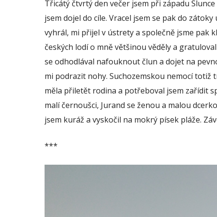
Třicátý čtvrtý den večer jsem při západu Slunce
jsem dojel do cíle. Vracel jsem se pak do zátoky 
vyhrál, mi přijel v ústrety a společně jsme pak k
českých lodí o mně většinou věděly a gratuloval
se odhodlával nafouknout člun a dojet na pevn
mi podrazit nohy. Suchozemskou nemocí totiž t
měla přiletět rodina a potřeboval jsem zařídit sp
malí černoušci, Jurand se ženou a malou dcerko
jsem kuráž a vyskočil na mokrý písek pláže. Záv
***