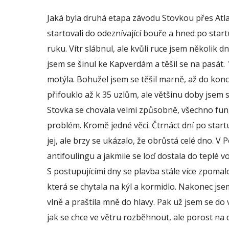
Jaká byla druhá etapa závodu Stovkou přes Atlan
startovali do odeznívající bouře a hned po startu
ruku. Vítr slábnul, ale kvůli ruce jsem několik d
jsem se šinul ke Kapverdám a těšil se na pasát. 
motýla. Bohužel jsem se těšil marně, až do konce
přifouklo až k 35 uzlům, ale většinu doby jsem si
Stovka se chovala velmi způsobně, všechno fun
problém. Kromě jedné věci. Čtrnáct dní po startu
jej, ale brzy se ukázalo, že obrůstá celé dno. V
antifoulingu a jakmile se loď dostala do teplé vo
S postupujícími dny se plavba stále více zpomalo
která se chytala na kýl a kormidlo. Nakonec jse
vlně a praštila mně do hlavy. Pak už jsem se do vo
jak se chce ve větru rozběhnout, ale porost na d