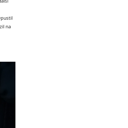
alší
pustil
zil na