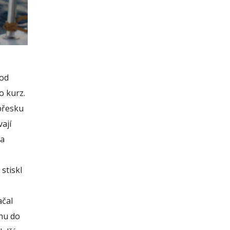
pod
o kurz.
zbřesku
ají
na
stiskl
ačal
ánu do