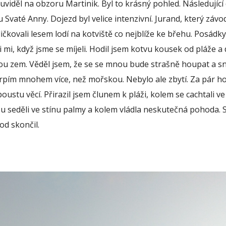
 uviděl na obzoru Martinik. Byl to krásný pohled. Následující
u Svaté Anny. Dojezd byl velice intenzivní. Jurand, který závo
ličkovali lesem lodí na kotviště co nejblíže ke břehu. Posádky
i mi, když jsme se míjeli. Hodil jsem kotvu kousek od pláže a
ou zem. Věděl jsem, že se se mnou bude strašně houpat a sn
rpím mnohem více, než mořskou. Nebylo ale zbytí. Za pár h
oustu věcí. Přirazil jsem člunem k pláži, kolem se cachtali v
u seděli ve stínu palmy a kolem vládla neskutečná pohoda. 
od skončil.