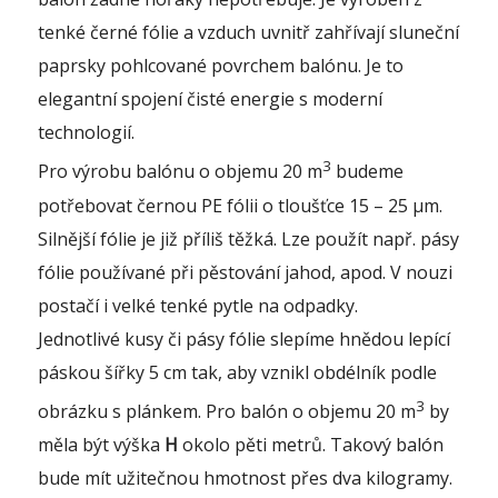
tenké černé fólie a vzduch uvnitř zahřívají sluneční
paprsky pohlcované povrchem balónu. Je to
elegantní spojení čisté energie s moderní
technologií.
3
Pro výrobu balónu o objemu 20 m
budeme
potřebovat černou PE fólii o tloušťce 15 – 25 µm.
Silnější fólie je již příliš těžká. Lze použít např. pásy
fólie používané při pěstování jahod, apod. V nouzi
postačí i velké tenké pytle na odpadky.
Jednotlivé kusy či pásy fólie slepíme hnědou lepící
páskou šířky 5 cm tak, aby vznikl obdélník podle
3
obrázku s plánkem. Pro balón o objemu 20 m
by
měla být výška
H
okolo pěti metrů. Takový balón
bude mít užitečnou hmotnost přes dva kilogramy.