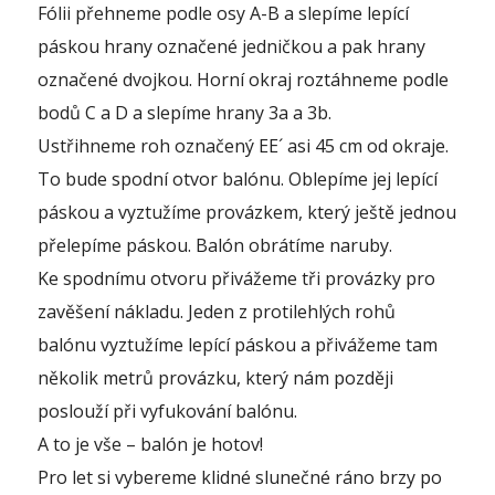
Fólii přehneme podle osy A-B a slepíme lepící
páskou hrany označené jedničkou a pak hrany
označené dvojkou. Horní okraj roztáhneme podle
bodů C a D a slepíme hrany 3a a 3b.
Ustřihneme roh označený EE´ asi 45 cm od okraje.
To bude spodní otvor balónu. Oblepíme jej lepící
páskou a vyztužíme provázkem, který ještě jednou
přelepíme páskou. Balón obrátíme naruby.
Ke spodnímu otvoru přivážeme tři provázky pro
zavěšení nákladu. Jeden z protilehlých rohů
balónu vyztužíme lepící páskou a přivážeme tam
několik metrů provázku, který nám později
poslouží při vyfukování balónu.
A to je vše – balón je hotov!
Pro let si vybereme klidné slunečné ráno brzy po