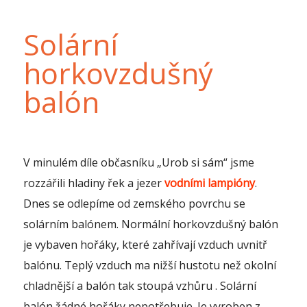
Solární
horkovzdušný
balón
V minulém díle občasníku „Urob si sám“ jsme
rozzářili hladiny řek a jezer
vodními lampióny
.
Dnes se odlepíme od zemského povrchu se
solárním balónem. Normální horkovzdušný balón
je vybaven hořáky, které zahřívají vzduch uvnitř
balónu. Teplý vzduch ma nižší hustotu než okolní
chladnější a balón tak stoupá vzhůru . Solární
balón žádné hořáky nepotřebuje. Je vyroben z