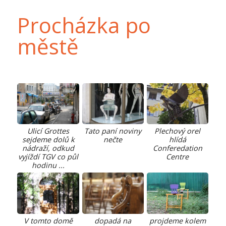
Procházka po
městě
Tato paní noviny
Plechový orel
Ulicí Grottes
nečte
hlídá
sejdeme dolů k
Conferedation
nádraží, odkud
Centre
vyjíždí TGV co půl
hodinu ...
V tomto domě
dopadá na
projdeme kolem