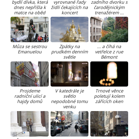
bydlí dívka, která
vyrovnané řady
zadního dvorku s
dnes nepřišla k
židlí čekajících na
čarodějnickým
matce na oběd
koncert
trenažérem ...
Můza se sestrou
Zpátky na
... a číhá na
Emanuelou
prudkém denním
vetřelce z rue
světle
Bémont
Projdeme
V katedrále je
Trnové věnce
radniční ulicí a
světlo
poletují kolem
hajdy domů
nepodobné tomu
zářících oken
venku