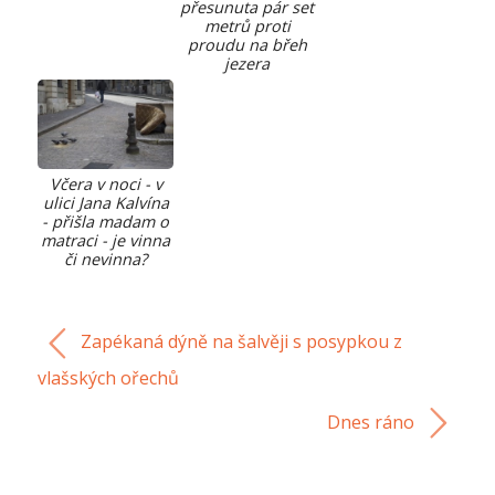
přesunuta pár set
metrů proti
proudu na břeh
jezera
Včera v noci - v
ulici Jana Kalvína
- přišla madam o
matraci - je vinna
či nevinna?
Zapékaná dýně na šalvěji s posypkou z
vlašských ořechů
Dnes ráno