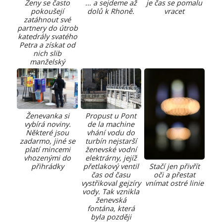
Ženy se často
... a sejdeme až
je čas se pomalu
pokoušejí
dolů k Rhoně.
vracet
zatáhnout své
partnery do útrob
katedrály svatého
Petra a získat od
nich slib
manželský
Ženevanka si
Propust u Pont
vybírá noviny.
de la machine
Některé jsou
vhání vodu do
zadarmo, jiné se
turbín nejstarší
platí mincemi
ženevské vodní
vhozenými do
elektrárny, jejíž
přihrádky
přetlakový ventil
Stačí jen přivřít
čas od času
oči a přestat
vystřikoval gejzíry
vnímat ostré linie
vody. Tak vznikla
ženevská
fontána, která
byla později