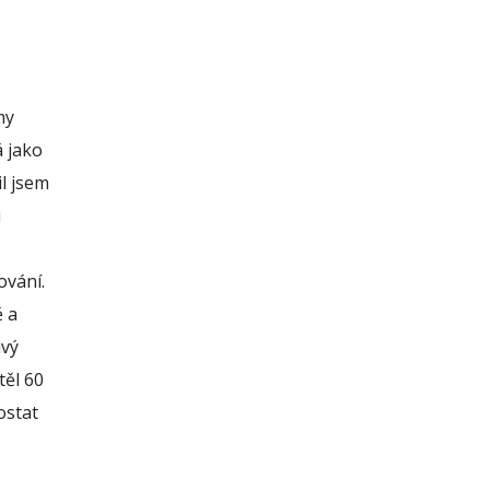
my
á jako
l jsem
u
ování.
ě a
ivý
těl 60
ostat