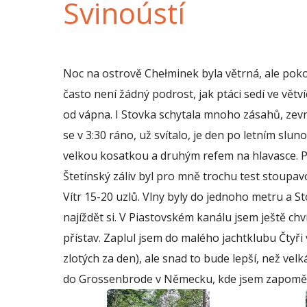
Svinoústí
Noc na ostrově Chełminek byla větrná, ale pok
často není žádný podrost, jak ptáci sedí ve vět
od vápna. I Stovka schytala mnoho zásahů, zevni
se v 3:30 ráno, už svítalo, je den po letním slun
velkou kosatkou a druhým refem na hlavasce. Po 
Štetínský záliv byl pro mně trochu test stoupav
Vítr 15-20 uzlů. Vlny byly do jednoho metru a S
najíždět si. V Piastovském kanálu jsem ještě chv
přístav. Zaplul jsem do malého jachtklubu Čtyři
zlotých za den), ale snad to bude lepší, než ve
do Grossenbrode v Německu, kde jsem zapoměl 