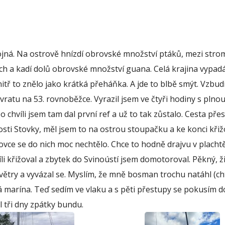
ojná. Na ostrově hnízdí obrovské množství ptáků, mezi stro
vích a kadí dolů obrovské množství guana. Celá krajina vypad
tř to znělo jako krátká přeháňka. A jde to blbě smýt. Vzbudi
ovratu na 53. rovnoběžce. Vyrazil jsem ve čtyři hodiny s plno
chvíli jsem tam dal první ref a už to tak zůstalo. Cesta přes
osti Stovky, měl jsem to na ostrou stoupačku a ke konci křiž
tovce se do nich moc nechtělo. Chce to hodně drajvu v placht
íli křižoval a zbytek do Svinoústí jsem domotoroval. Pěkný, ž
 větry a vyvázal se. Myslím, že mně bosman trochu natáhl (ch
lká marína. Teď sedím ve vlaku a s pěti přestupy se pokusím d
tři dny zpátky bundu.