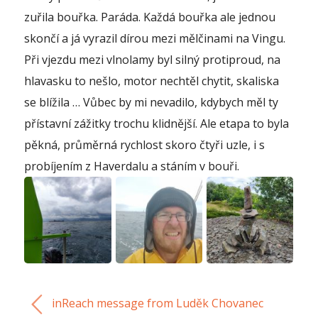
zuřila bouřka. Paráda. Každá bouřka ale jednou
skončí a já vyrazil dírou mezi mělčinami na Vingu.
Při vjezdu mezi vlnolamy byl silný protiproud, na
hlavasku to nešlo, motor nechtěl chytit, skaliska
se blížila … Vůbec by mi nevadilo, kdybych měl ty
přístavní zážitky trochu klidnější. Ale etapa to byla
pěkná, průměrná rychlost skoro čtyři uzle, i s
probíjením z Haverdalu a stáním v bouři.
inReach message from Luděk Chovanec