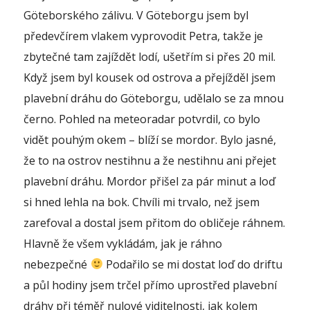
Göteborského zálivu. V Göteborgu jsem byl
předevčírem vlakem vyprovodit Petra, takže je
zbytečné tam zajíždět lodí, ušetřím si přes 20 mil.
Když jsem byl kousek od ostrova a přejížděl jsem
plavební dráhu do Göteborgu, udělalo se za mnou
černo. Pohled na meteoradar potvrdil, co bylo
vidět pouhým okem – blíží se mordor. Bylo jasné,
že to na ostrov nestihnu a že nestihnu ani přejet
plavební dráhu. Mordor přišel za pár minut a loď
si hned lehla na bok. Chvíli mi trvalo, než jsem
zarefoval a dostal jsem přitom do obličeje ráhnem.
Hlavně že všem vykládám, jak je ráhno
nebezpečné
Podařilo se mi dostat loď do driftu
a půl hodiny jsem trčel přímo uprostřed plavební
dráhy při téměř nulové viditelnosti, jak kolem