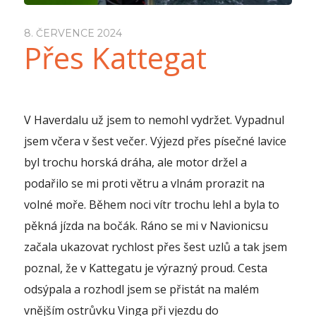
8. ČERVENCE 2024
Přes Kattegat
V Haverdalu už jsem to nemohl vydržet. Vypadnul
jsem včera v šest večer. Výjezd přes písečné lavice
byl trochu horská dráha, ale motor držel a
podařilo se mi proti větru a vlnám prorazit na
volné moře. Během noci vítr trochu lehl a byla to
pěkná jízda na bočák. Ráno se mi v Navionicsu
začala ukazovat rychlost přes šest uzlů a tak jsem
poznal, že v Kattegatu je výrazný proud. Cesta
odsýpala a rozhodl jsem se přistát na malém
vnějším ostrůvku Vinga při vjezdu do