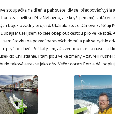
íve stoupačka na dřeň a pak světe, div se, předpověď vyšla 
e budu za chvíli sedět v Nyhavnu, ale když jsem měl zatáčet
tých bójek a žádný průjezd. Ukázalo se, že Dánové zvětšují 
 Dubaji! Musel jsem to celé obeplout cestou pro velké lodě. 
l jsem Stovku na pozadí barevných domů a pak se rychle od
u, pryč od davů. Počkal jsem, až zvednou most a našel si kl
usek do Christianie. I tam jsou velké změny – zavřeli Pusher 
bude taková atrakce jako dřív. Večer dorazí Petr a dál poplu