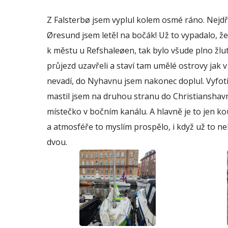
Z Falsterbø jsem vyplul kolem osmé ráno. Nejdř
Øresund jsem letěl na bočák! Už to vypadalo, ž
k městu u Refshaleøen, tak bylo všude plno žlu
průjezd uzavřeli a staví tam umělé ostrovy jak v
nevadí, do Nyhavnu jsem nakonec doplul. Vyfoti
mastil jsem na druhou stranu do Christianshavn
místečko v bočním kanálu. A hlavně je to jen ko
a atmosféře to myslím prospělo, i když už to ne
dvou.