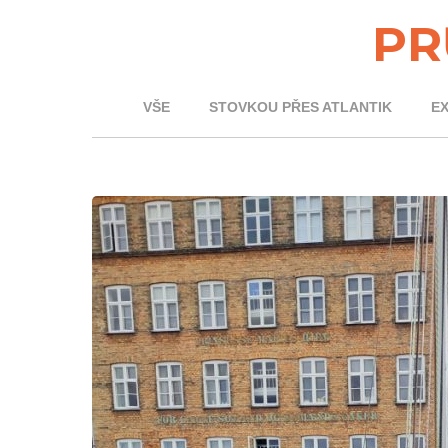
PR
VŠE
STOVKOU PŘES ATLANTIK
E