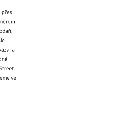
a přes
 směrem
Kodaň,
Ale
vázal a
idné
Street
jeme ve