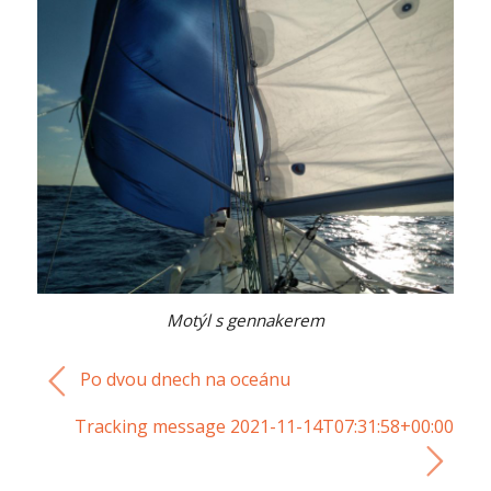
Motýl s gennakerem
Po dvou dnech na oceánu
Tracking message 2021-11-14T07:31:58+00:00