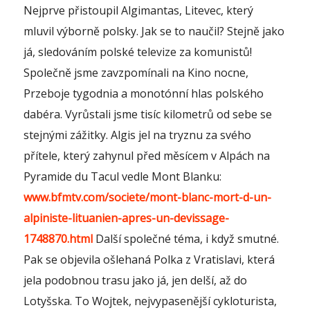
Nejprve přistoupil Algimantas, Litevec, který
mluvil výborně polsky. Jak se to naučil? Stejně jako
já, sledováním polské televize za komunistů!
Společně jsme zavzpomínali na Kino nocne,
Przeboje tygodnia a monotónní hlas polského
dabéra. Vyrůstali jsme tisíc kilometrů od sebe se
stejnými zážitky. Algis jel na tryznu za svého
přítele, který zahynul před měsícem v Alpách na
Pyramide du Tacul vedle Mont Blanku:
www.bfmtv.com/societe/mont-blanc-mort-d-un-
alpiniste-lituanien-apres-un-devissage-
1748870.html
Další společné téma, i když smutné.
Pak se objevila ošlehaná Polka z Vratislavi, která
jela podobnou trasu jako já, jen delší, až do
Lotyšska. To Wojtek, nejvypasenější cykloturista,