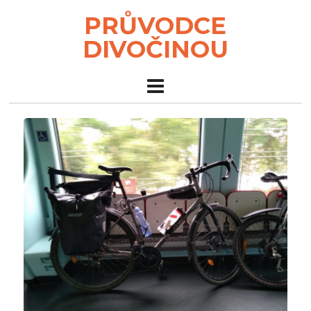
PRŮVODCE
DIVOČINOU