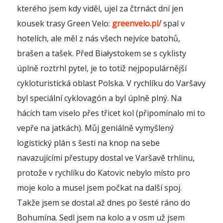
kterého jsem kdy viděl, ujel za čtrnáct dní jen
kousek trasy Green Velo:
greenvelo.pl/
spal v
hotelích, ale měl z nás všech nejvíce batohů,
brašen a tašek. Před Białystokem se s cyklisty
úplně roztrhl pytel, je to totiž nejpopulárnější
cykloturistická oblast Polska. V rychlíku do Varšavy
byl speciální cyklovagón a byl úplně plný. Na
hácích tam viselo přes třicet kol (připomínalo mi to
vepře na jatkách). Můj geniálně vymyšlený
logistický plán s šesti na knop na sebe
navazujícími přestupy dostal ve Varšavě trhlinu,
protože v rychlíku do Katovic nebylo místo pro
moje kolo a musel jsem počkat na další spoj.
Takže jsem se dostal až dnes po šesté ráno do
Bohumína. Sedl jsem na kolo a v osm už jsem