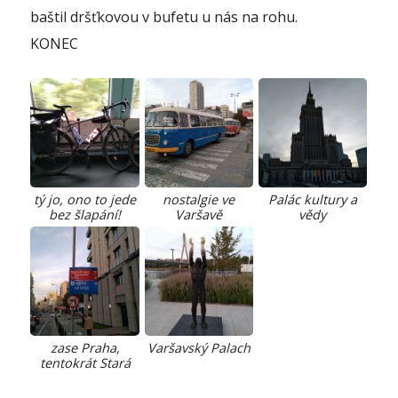
baštil dršťkovou v bufetu u nás na rohu.
KONEC
tý jo, ono to jede
nostalgie ve
Palác kultury a
bez šlapání!
Varšavě
vědy
zase Praha,
Varšavský Palach
tentokrát Stará