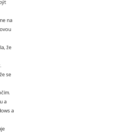
být
ane na
tovou
a, že
.
že se
očím.
u a
dows a
uje