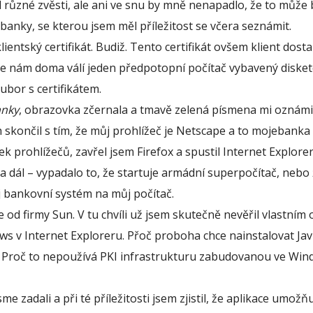
l různé zvěsti, ale ani ve snu by mně nenapadlo, že to může 
anky, se kterou jsem měl příležitost se včera seznámit.
ntský certifikát. Budiž. Tento certifikát ovšem klient dost
že se nám doma válí jeden předpotopní počítač vybavený diske
ubor s certifikátem.
anky
, obrazovka zčernala a tmavě zelená písmena mi oznámil
h skončil s tím, že můj prohlížeč je Netscape a to mojebanka
k prohlížečů, zavřel jsem Firefox a spustil Internet Explorer
a dál – vypadalo to, že startuje armádní superpočítač, nebo 
j bankovní systém na můj počítač.
 od firmy Sun. V tu chvíli už jsem skutečně nevěřil vlastním 
s v Internet Exploreru. Přoč proboha chce nainstalovat Jav
? Proč to nepoužívá PKI infrastrukturu zabudovanou ve Win
me zadali a při té příležitosti jsem zjistil, že aplikace umožň