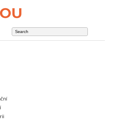
NOU
ační
í
ii