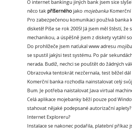
O internet bankingu jiných bank jsem sice slyše
něco tak
příšerného
jako
mojebanka
Komerční b
Pro zabezpečenou komunikaci používá banka klie
disketě! Píše se rok 2005! Já jsem měl štěstí, 
mechanikou, a úspěšně jsem z diskety vytáhl so
Do prohlížeče jsem naťukal www adresu
mojíb
se spustil jakýsi test systému. Po pár sekundác
nerada. Budiž, nechci se pouštět do žádných vále
Obrazovka tentokrát nezčernala, test běžel dál 
Komerční banka rozhodla nainstalovat celý svů
Bum. Je potřeba naistalovat Java virtual machine
Celá aplikace mojebanky běží pouze pod Window
stahovat nějaké podepsané autorizační aplety
Internet Exploreru?
Instalace se nakonec podařila, platební příkaz js