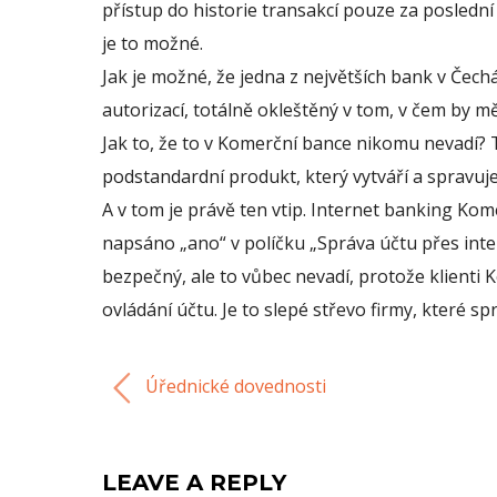
přístup do historie transakcí pouze za poslední
je to možné.
Jak je možné, že jedna z největších bank v Čec
autorizací, totálně okleštěný v tom, v čem by mě
Jak to, že to v Komerční bance nikomu nevadí? T
podstandardní produkt, který vytváří a spravuje?
A v tom je právě ten vtip. Internet banking Ko
napsáno „ano“ v políčku „Správa účtu přes inte
bezpečný, ale to vůbec nevadí, protože klienti
ovládání účtu. Je to slepé střevo firmy, které s
Úřednické dovednosti
LEAVE A REPLY