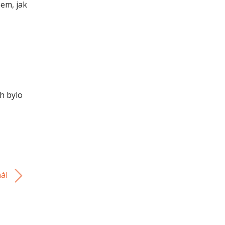
sem, jak
h bylo
nál