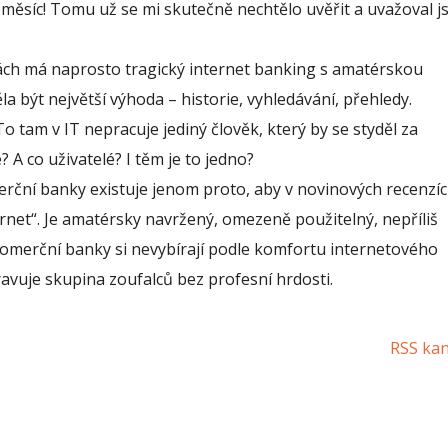
 měsíc! Tomu už se mi skutečně nechtělo uvěřit a uvažoval j
hách má naprosto tragický internet banking s amatérskou
la být největší výhoda – historie, vyhledávání, přehledy.
o tam v IT nepracuje jediný člověk, který by se styděl za
 A co uživatelé? I těm je to jedno?
merční banky existuje jenom proto, aby v novinových recenzíc
rnet“. Je amatérsky navržený, omezeně použitelný, nepříliš
 Komerční banky si nevybírají podle komfortu internetového
pravuje skupina zoufalců bez profesní hrdosti.
RSS ka