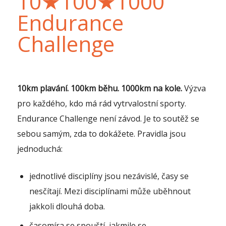
10★100★1000
Endurance
Challenge
10km plavání. 100km běhu. 1000km na kole.
Výzva
pro každého, kdo má rád vytrvalostní sporty.
Endurance Challenge není závod. Je to soutěž se
sebou samým, zda to dokážete. Pravidla jsou
jednoduchá:
jednotlivé disciplíny jsou nezávislé, časy se
nesčítají. Mezi disciplínami může uběhnout
jakkoli dlouhá doba.
časomíra se spouští, jakmile se