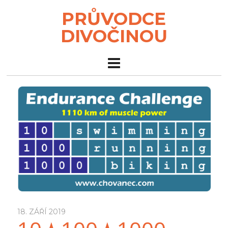
PRŮVODCE
DIVOČINOU
18. ZÁŘÍ 2019