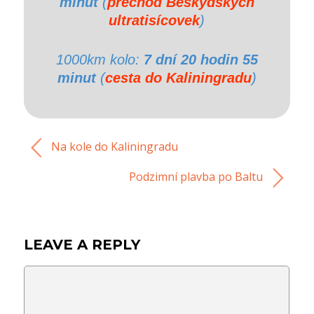
minut
(
přechod Beskydských
ultratisícovek
)
1000km kolo:
7 dní 20 hodin 55
minut
(
cesta do Kaliningradu
)
Na kole do Kaliningradu
Podzimní plavba po Baltu
LEAVE A REPLY